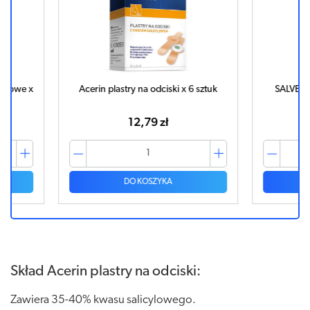
oidowe x
Acerin plastry na odciski x 6 sztuk
SALVEQU
12,79 zł
DO KOSZYKA
Skład Acerin plastry na odciski:
Zawiera 35-40% kwasu salicylowego.