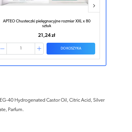
TENA Wet Wipes Chusteczki nawilżane x 80 sztuk
TENA
21,33 zł
DO KOSZYKA
PEG-40 Hydrogenated Castor Oil, Citric Acid, Silver
ate, Parfum.