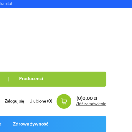
kapitał
Producenci
(0)
0,00 zł
Zaloguj się
Ulubione
(0)
Złóż zamówienie
e
Zdrowa żywność