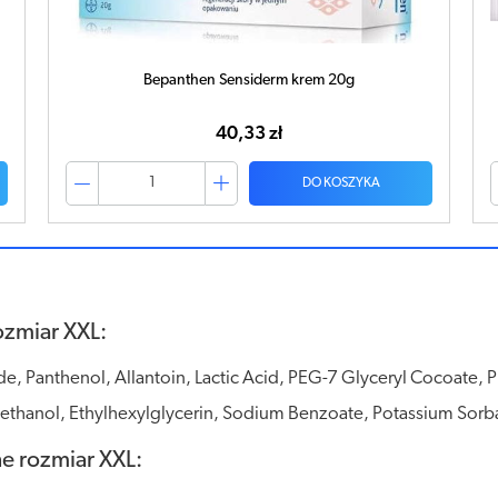
APTEO Chusteczki pielęgnacyjne rozmiar XXL x 80
sztuk
21,24 zł
DO KOSZYKA
ozmiar XXL:
de, Panthenol, Allantoin, Lactic Acid, PEG-7 Glyceryl Cocoate, 
ethanol, Ethylhexylglycerin, Sodium Benzoate, Potassium Sorb
e rozmiar XXL: