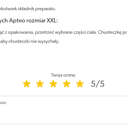
kolwiek składnik preparatu.
ych Apteo rozmiar XXL:
 z opakowania, przetrzeć wybrane części ciała. Chusteczkę p
by chusteczki nie wysychały.
Twoja ocena:
5/5
inii