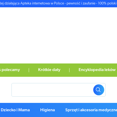
żej działająca Apteka internetowa w Polsce - pewność i zaufanie - 100% polski 
ś polecamy
Krótkie daty
Encyklopedia leków
Dziecko i Mama
Higiena
Sprzęt i akcesoria medyczn