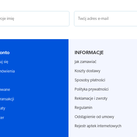
onto
INFORMACJE
Jak zamawiać
uj się
Koszty dostawy
mówienia
Sposoby płatności
Polityka prywatności
owane
Reklamacje i zwroty
transakcji
Regulamin
aty
Odstąpienie od umowy
ter
Rejestr aptek internetowych