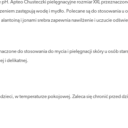
czne pH. Apteo Chusteczki pielęgnacyjne rozmiar XXL przeznaczo
eniem zastępują wodę i mydło. Polecane są do stosowania u o
lantoiną i jonami srebra zapewnia nawilżenie i uczucie odświ
aczone do stosowania do mycia i pielęgnacji skóry u osób star
 i delikatnej.
ieci, w temperaturze pokojowej. Zaleca się chronić przed dzia