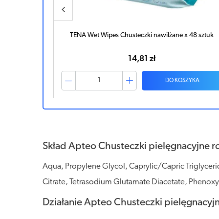
ane x 48 sztuk
Bepanthen Sensiderm krem 20g
40,33 zł
 KOSZYKA
DO KOSZYKA
Skład Apteo Chusteczki pielęgnacyjne r
Aqua, Propylene Glycol, Caprylic/Capric Triglyceri
Citrate, Tetrasodium Glutamate Diacetate, Phenoxy
Działanie Apteo Chusteczki pielęgnacyjn