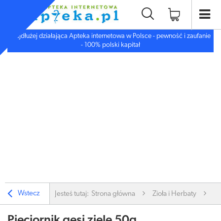
Najdłużej działająca Apteka internetowa w Polsce - pewność i zaufanie
- 100% polski kapitał
Wstecz
Jesteś tutaj:
Strona główna
Zioła i Herbaty
Zi
Pięciornik gęsi ziele 50g