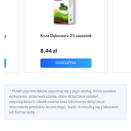
Kora Dębowa x 25 saszetek
ZIELE Tasz
8,44 zł
6,86 zł
DO KOSZYKA
DO KOS
* Przed użyciem leków zapoznaj się z jego ulotką, która zawiera
wskazania, przeciwskazania, dane dotyczace działań
niepożądanych i dawkowanie oraz informacje dotyczace
stosowania produktu leczniczego, bądź skonsultuj się z lekarzem
lub farmaceutą.