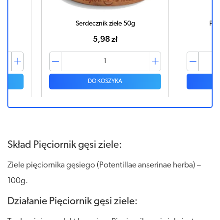
g
Serdecznik ziele 50g
Pod
5,98 zł
DO KOSZYKA
Skład Pięciornik gęsi ziele:
Ziele pięciornika gęsiego (Potentillae anserinae herba) –
100g.
Działanie Pięciornik gęsi ziele: