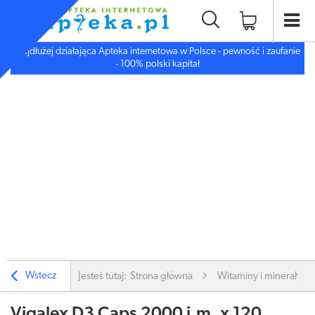
Najdłużej działająca Apteka internetowa w Polsce - pewność i zaufanie
- 100% polski kapitał
Wstecz
Jesteś tutaj:
Strona główna
Witaminy i minerały
Vigalex D3 Caps 2000 j.m. x 120