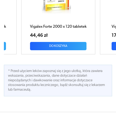
te 2000 x 120 tabletek
Vigalex Bio 1000 x 30 tabletek
17,46 zł
DO KOSZYKA
DO KOSZYKA
* Przed użyciem leków zapoznaj się z jego ulotką, która zawiera
wskazania, przeciwskazania, dane dotyczace działań
niepożądanych i dawkowanie oraz informacje dotyczace
stosowania produktu leczniczego, bądź skonsultuj się z lekarzem
lub farmaceutą.