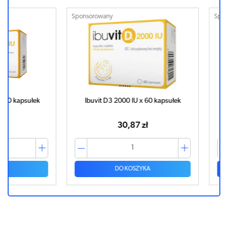
Sponsorowany
Sponsorowa
psułek
Ibuvit D3 2000 IU x 60 kapsułek
Ibuvit 
30,87 zł
DO KOSZYKA