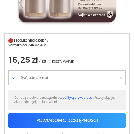
Produkt niedostepny
Wysyłka od 24h do 48h
16,25 zł
/
szt.
+
koszty wysyłki
Dane są przetwarzane zgodnie z
polityką prywatności
. Przesyłając je,
akceptujesz jej postanowienia.
POWIADOM O DOSTĘPNOŚCI