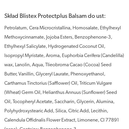
Skład Blistex Protectplus Balsam do ust:
Petrolatum, Cera Microcristallina, Homosalate, Ethylhexyl
Methoxycinnamate, Jojoba Esters, Benzophenone-3,
Ethylhexyl Salicylate, Hydrogenated Coconut Oil,
Isopropyl Myristate, Aroma, Euphorbia Cerífera (Candelilla)
wax, Lanolin, Aqua, Tlieobroma Cacao (Cocoa) Seed
Butter, Vanillin, Glyceryl Laurate, Phenoxyethanol,
Carthamus Tinctorius (Safflower) Oil, Triticum Vulgare
(Wheat) Germ Oil, Helianthus Annuus (Sunflower) Seed
Oil, Tocopheryl Acetate, Saccharin, Glycerin, Alumina,
Polyhydroxystearic Add, Silica, Citric Add, Lecithin,
Calendula Offidnalis Flower Extract, Limonene, Cl 77891