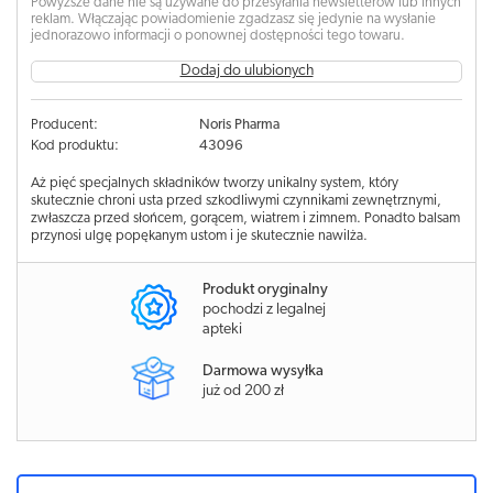
Powyższe dane nie są używane do przesyłania newsletterów lub innych
reklam. Włączając powiadomienie zgadzasz się jedynie na wysłanie
jednorazowo informacji o ponownej dostępności tego towaru.
Dodaj do ulubionych
Producent:
Noris Pharma
Kod produktu:
43096
Aż pięć specjalnych składników tworzy unikalny system, który
skutecznie chroni usta przed szkodliwymi czynnikami zewnętrznymi,
zwłaszcza przed słońcem, gorącem, wiatrem i zimnem. Ponadto balsam
przynosi ulgę popękanym ustom i je skutecznie nawilża.
Produkt oryginalny
pochodzi z legalnej
apteki
Darmowa wysyłka
już od 200 zł