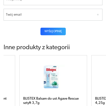
Twój email
WYŚLIJ OPINIĘ
Inne produkty z kategorii
 mint
BLISTEX Balsam do ust Agave Rescue
BLISTEX
sztyft 3,7g
4,25g