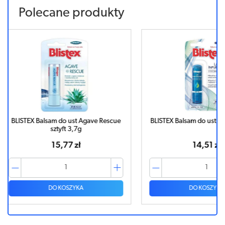
Polecane produkty
 Rescue
BLISTEX Balsam do ust Hydration 3,7g
BLISTEX B
14,51 zł
DO KOSZYKA