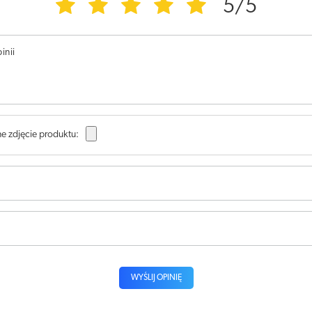
5/5
inii
e zdjęcie produktu:
WYŚLIJ OPINIĘ