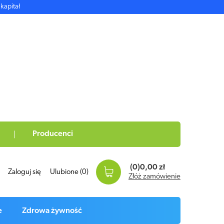
kapitał
Producenci
(0)
0,00 zł
Zaloguj się
Ulubione
(0)
Złóż zamówienie
e
Zdrowa żywność