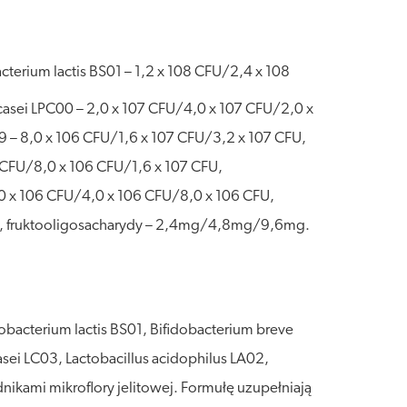
cterium lactis BS01 – 1,2 x 108 CFU/2,4 x 108
casei LPC00 – 2,0 x 107 CFU/4,0 x 107 CFU/2,0 x
9 – 8,0 x 106 CFU/1,6 x 107 CFU/3,2 x 107 CFU,
6 CFU/8,0 x 106 CFU/1,6 x 107 CFU,
,0 x 106 CFU/4,0 x 106 CFU/8,0 x 106 CFU,
g, fruktooligosacharydy – 2,4mg/4,8mg/9,6mg.
bacterium lactis BS01, Bifidobacterium breve
asei LC03, Lactobacillus acidophilus LA02,
nikami mikroflory jelitowej. Formułę uzupełniają