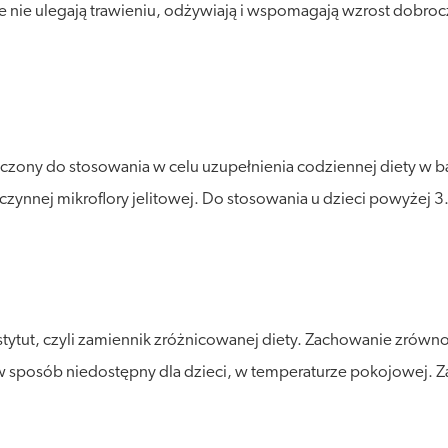
tóre nie ulegają trawieniu, odżywiają i wspomagają wzrost dobro
zony do stosowania w celu uzupełnienia codziennej diety w bak
nnej mikroflory jelitowej. Do stosowania u dzieci powyżej 3. 
stytut, czyli zamiennik zróżnicowanej diety. Zachowanie zró
posób niedostępny dla dzieci, w temperaturze pokojowej. Zalec