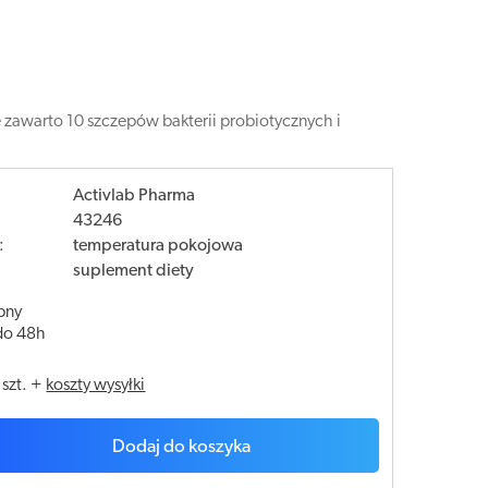
e zawarto 10 szczepów bakterii probiotycznych i
Activlab Pharma
43246
:
temperatura pokojowa
suplement diety
pny
do 48h
/
szt.
+
koszty wysyłki
Dodaj do koszyka