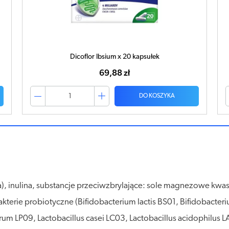
Dicoflor Junior proszek x 12 saszetek
34,97 zł
DO KOSZYKA
), inulina, substancje przeciwzbrylające: sole magnezowe kw
terie probiotyczne (Bifidobacterium lactis BS01, Bifidobacter
arum LP09, Lactobacillus casei LC03, Lactobacillus acidophilus