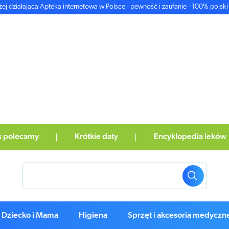
żej działająca Apteka internetowa w Polsce - pewność i zaufanie - 100% polski 
ś polecamy
Krótkie daty
Encyklopedia leków
Dziecko i Mama
Higiena
Sprzęt i akcesoria medyczn