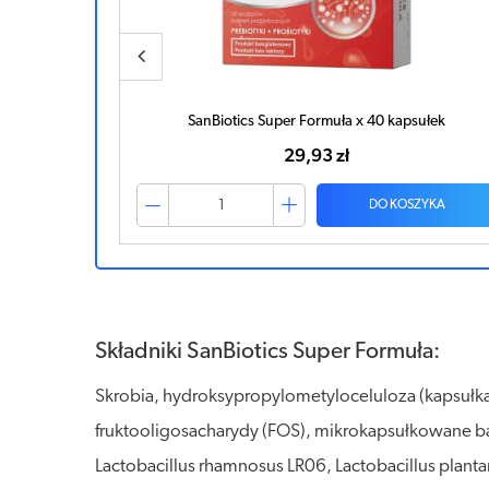
sułek
Dicoflor Ibsium x 20 kapsułek
69,88 zł
ZYKA
DO KOSZYKA
Składniki SanBiotics Super Formuła:
Skrobia, hydroksypropylometyloceluloza (kapsułka
fruktooligosacharydy (FOS), mikrokapsułkowane bak
Lactobacillus rhamnosus LR06, Lactobacillus plant