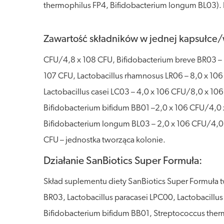
thermophilus FP4, Bifidobacterium longum BL03). 
Zawartość składników w jednej kapsułce
CFU/4,8 x 108 CFU, Bifidobacterium breve BR03 – 
107 CFU, Lactobacillus rhamnosus LR06 – 8,0 x 106
Lactobacillus casei LC03 – 4,0 x 106 CFU/8,0 x 10
Bifidobacterium bifidum BB01 –2,0 x 106 CFU/4,0 
Bifidobacterium longum BL03 – 2,0 x 106 CFU/4,
CFU – jednostka tworząca kolonie.
Działanie SanBiotics Super Formuła:
Skład suplementu diety SanBiotics Super Formuła t
BR03, Lactobacillus paracasei LPC00, Lactobacillus
Bifidobacterium bifidum BB01, Streptococcus therm