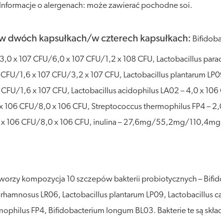
Informacje o alergenach: może zawierać pochodne soi.
/w dwóch kapsułkach/w czterech kapsułkach:
Bifidoba
3,0 x 107 CFU/6,0 x 107 CFU/1,2 x 108 CFU, Lactobacillus para
 CFU/1,6 x 107 CFU/3,2 x 107 CFU, Lactobacillus plantarum LP0
6 CFU/1,6 x 107 CFU, Lactobacillus acidophilus LA02 – 4,0 x 10
x 106 CFU/8,0 x 106 CFU, Streptococcus thermophilus FP4 – 2
0 x 106 CFU/8,0 x 106 CFU, inulina – 27,6mg/55,2mg/110,4m
worzy kompozycja 10 szczepów bakterii probiotycznych – Bifido
 rhamnosus LR06, Lactobacillus plantarum LP09, Lactobacillus c
ophilus FP4, Bifidobacterium longum BL03. Bakterie te są skład