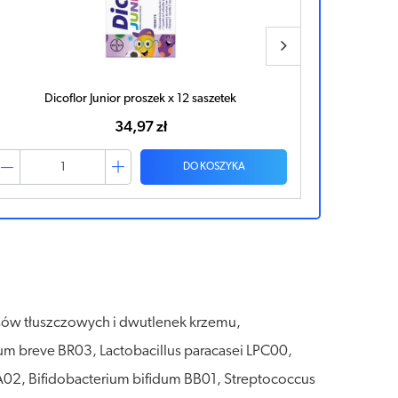
DICOFLOR baby krople 5ml
SanB
51,63 zł
DO KOSZYKA
asów tłuszczowych i dwutlenek krzemu,
ium breve BR03, Lactobacillus paracasei LPC00,
 LA02, Bifidobacterium bifidum BB01, Streptococcus