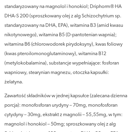
standaryzowany na magnolol i honokiol; Driphorm® HA
DHA-S 200 (sproszkowany olej z alg Schizochytrium sp.
standaryzowany na DHA, EPA), witamina B3 (amid kwasu
nikotynowego), witamina B5 (D-pantotenian wapnia);
witamina B6 (chlorowodorek pirydoksyny), kwas foliowy
(kwas pteroilomonoglutaminowy), witamina B12
(metylokobalamina), substancje wypełniające: fosforan
wapniowy, stearynian magnezu, otoczka kapsułki:
żelatyna.
Zawartość składników w jednej kapsułce (zalecana dzienna
porcja): monofosforan urydyny – 70mg, monofosforan
cytydyny – 30mg, ekstrakt z magnolii – 55,55mg, w tym:
magnolol i honokiol – 50mg; sproszkowany olej z alg