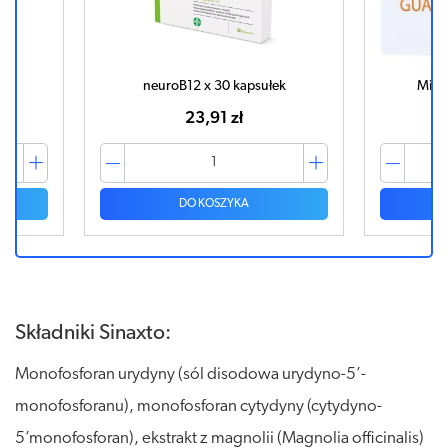
neuroB12 x 30 kapsułek
Miel
23,91 zł
DO KOSZYKA
Składniki Sinaxto:
Monofosforan urydyny (sól disodowa urydyno-5’-
monofosforanu), monofosforan cytydyny (cytydyno-
5’monofosforan), ekstrakt z magnolii (Magnolia officinalis)