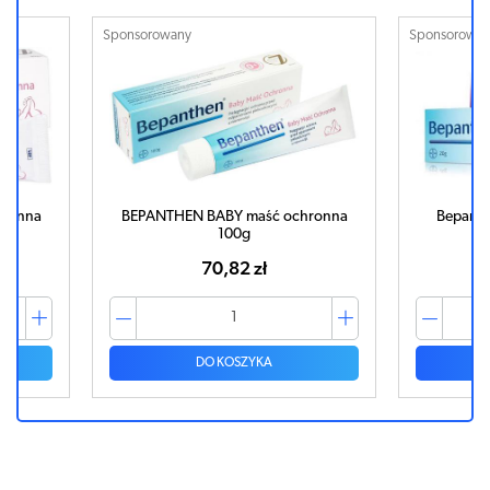
Sponsorowany
Sponsorowa
hronna
BEPANTHEN BABY maść ochronna
Bepanth
100g
70,82 zł
DO KOSZYKA