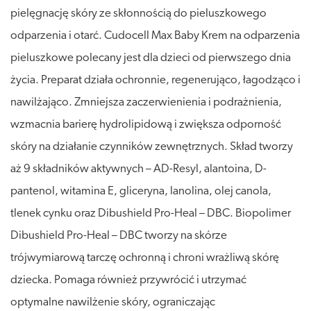
pielęgnację skóry ze skłonnością do pieluszkowego
odparzenia i otarć. Cudocell Max Baby Krem na odparzenia
pieluszkowe polecany jest dla dzieci od pierwszego dnia
życia. Preparat działa ochronnie, regenerująco, łagodząco i
nawilżająco. Zmniejsza zaczerwienienia i podrażnienia,
wzmacnia barierę hydrolipidową i zwiększa odporność
skóry na działanie czynników zewnętrznych. Skład tworzy
aż 9 składników aktywnych – AD-Resyl, alantoina, D-
pantenol, witamina E, gliceryna, lanolina, olej canola,
tlenek cynku oraz Dibushield Pro-Heal – DBC. Biopolimer
Dibushield Pro-Heal – DBC tworzy na skórze
trójwymiarową tarczę ochronną i chroni wrażliwą skórę
dziecka. Pomaga również przywrócić i utrzymać
optymalne nawilżenie skóry, ograniczając