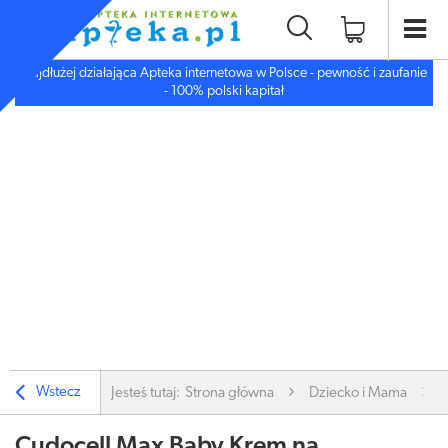
Najdłużej działająca Apteka internetowa w Polsce - pewność i zaufanie
- 100% polski kapitał
Wstecz
Jesteś tutaj:
Strona główna
Dziecko i Mama
Cudocell Max Baby Krem na