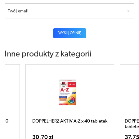
Twój email
WYŚLIJ OPINIĘ
Inne produkty z kategorii
0 tabletek
DOPPELHERZ Aktiv A-Z Dla Niego x 30
Do
tabletek
am
37,75 zł
59