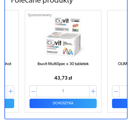
Polecane produkty
Sponsorowany
RT Shot
Ibuvit MultiSpec x 30 tabletek
OLIMP I
43,73 zł
DO KOSZYKA