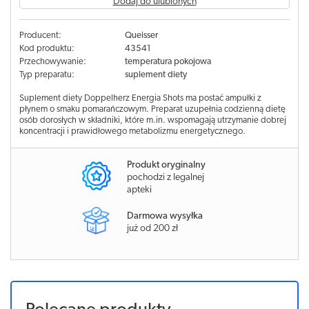
Dodaj do ulubionych
Producent:
Queisser
Kod produktu:
43541
Przechowywanie:
temperatura pokojowa
Typ preparatu:
suplement diety
Suplement diety Doppelherz Energia Shots ma postać ampułki z
płynem o smaku pomarańczowym. Preparat uzupełnia codzienną dietę
osób dorosłych w składniki, które m.in. wspomagają utrzymanie dobrej
koncentracji i prawidłowego metabolizmu energetycznego.
Produkt oryginalny
pochodzi z legalnej
apteki
Darmowa wysyłka
już od 200 zł