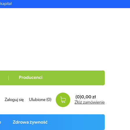
kapitał
Producenci
(0)
0,00 zł
Zaloguj się
Ulubione
(0)
Złóż zamówienie
e
Zdrowa żywność