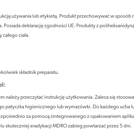
rukcją używania lub etykietą. Produkt przechowywać w sposób 
atła. Posiada deklarację zgodności UE. Produkty z poliheksani
 całego ciała.
kolwiek składnik preparatu.
l:
 należy przeczytać instrukcję użytkowania. Zaleca się stosowa
go patyczka higienicznego lub wymazówki. Do każdego ucha 
y bezpośrednio za pomocą zintegrowanego z opakowaniem apli
elu skuteczniej eradykacji MDRO zabieg powtarzać przez 5 dni.