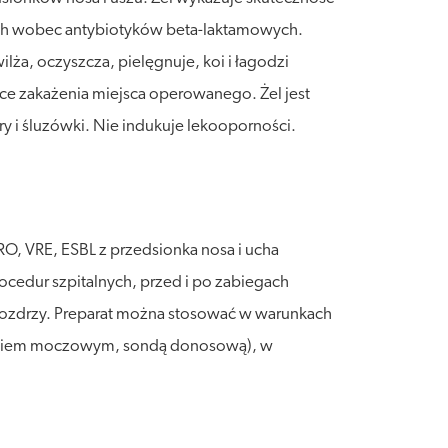
ch wobec antybiotyków beta-laktamowych.
lża, oczyszcza, pielęgnuje, koi i łagodzi
tyce zakażenia miejsca operowanego. Żel jest
óry i śluzówki. Nie indukuje lekooporności.
O, VRE, ESBL z przedsionka nosa i ucha
rocedur szpitalnych, przed i po zabiegach
nozdrzy. Preparat można stosować w warunkach
nikiem moczowym, sondą donosową), w