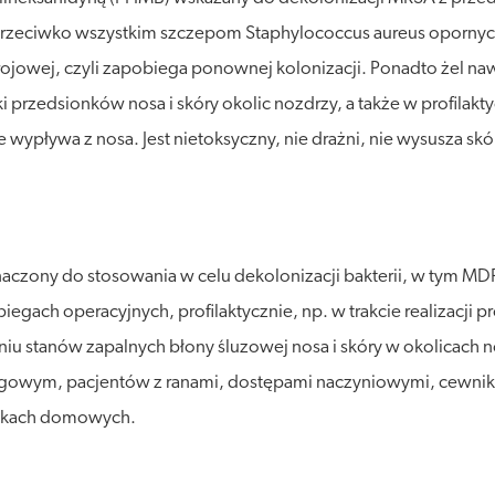
przeciwko wszystkim szczepom Staphylococcus aureus oporny
ojowej, czyli zapobiega ponownej kolonizacji. Ponadto żel nawi
i przedsionków nosa i skóry okolic nozdrzy, a także w profilak
e wypływa z nosa. Jest nietoksyczny, nie drażni, nie wysusza sk
zony do stosowania w celu dekolonizacji bakterii, w tym MDR
egach operacyjnych, profilaktycznie, np. w trakcie realizacji p
iu stanów zapalnych błony śluzowej nosa i skóry w okolicach 
biegowym, pacjentów z ranami, dostępami naczyniowymi, cew
unkach domowych.