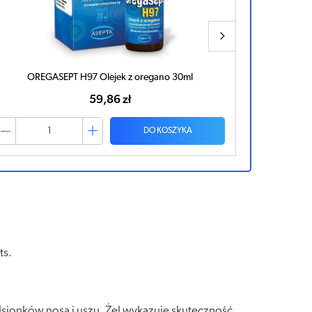
OREGASEPT H97 Olejek z oregano 30ml
59,86 zł
DO KOSZYKA
ts.
sionków nosa i uszu. Żel wykazuje skuteczność