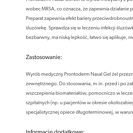
wobec MRSA, co oznacza, że zapewnia działanie 
Preparat zapewnia efekt bariery przeciwdrobnoustr
śluzówkę. Sprawdza się w leczeniu infekcji śluzówk
bezbarwny, ma niską lepkość, łatwo się aplikuje, ni
Zastosowanie:
Wyrób medyczny Prontoderm Nasal Gel żel przeznac
zewnętrznego. Do stosowania, m.in. przed i po zabi
wszczepienia biomateriałów, pomocniczo w leczen
szpitalnych (np. u pacjentów w okresie okołoza
specjalistycznej opiece długoterminowej, w war
Informacje dodatkowe: