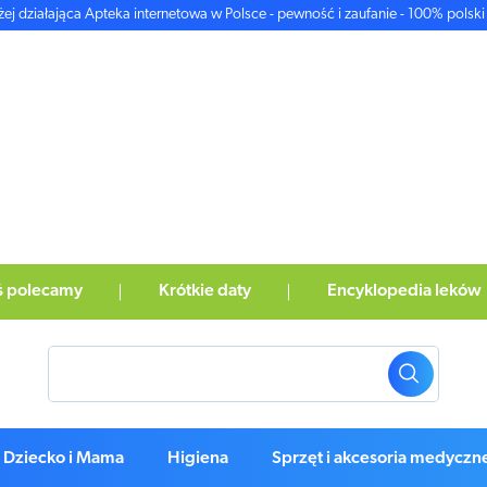
żej działająca Apteka internetowa w Polsce - pewność i zaufanie - 100% polski 
ś polecamy
Krótkie daty
Encyklopedia leków
Dziecko i Mama
Higiena
Sprzęt i akcesoria medyczn