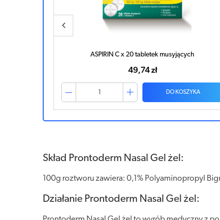
h
ASPIRIN C x 20 tabletek musyjących
49,74 zł
ZYKA
DO KOSZYKA
Skład Prontoderm Nasal Gel żel:
100g roztworu zawiera: 0,1% Polyaminopropyl Bigun
Działanie Prontoderm Nasal Gel żel:
Prontoderm Nasal Gel żel to wyrób medyczny z po