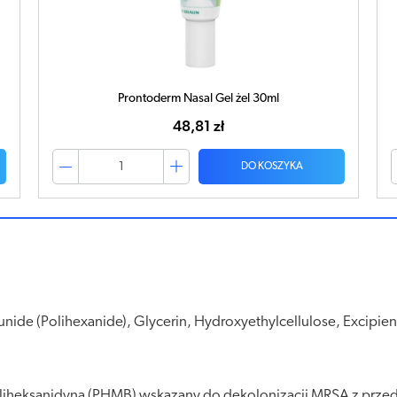
Prontoderm Nasal Gel żel 30ml
48,81 zł
DO KOSZYKA
ide (Polihexanide), Glycerin, Hydroxyethylcellulose, Excipien
liheksanidyną (PHMB) wskazany do dekolonizacji MRSA z przed