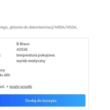
trznego, głównie do dekontaminacji MRSA/MSSA.
B.Braun
43556
:
temperatura pokojowa
wyrób medyczny
pny
do 48h
szt.
+
koszty wysyłki
Dodaj do koszyka