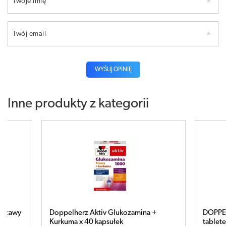
Twoje imię
Twój email
WYŚLIJ OPINIĘ
Inne produkty z kategorii
 Aktiv Glukozamina +
DOPPELHERZ Aktiv Na stawy Max 
0 kapsułek
tabletek