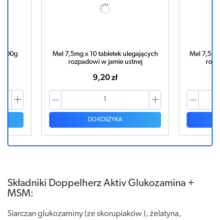
g 100g
Mel 7,5mg x 10 tabletek ulegających
Mel 7,5mg 
rozpadowi w jamie ustnej
rozp
9,20 zł
DO KOSZYKA
Składniki Doppelherz Aktiv Glukozamina +
MSM:
Siarczan glukozaminy (ze skorupiaków ), żelatyna,