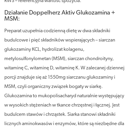
RWS – referencyjna wartość spożycia.
Działanie Doppelherz Aktiv Glukozamina +
MSM:
Preparat uzupełnia codzienną dietę w dwa składniki
budulcowe i pięć składników wspierających – siarczan
glukozaminy KCL, hydrolizat kolagenu,
metylosulfonylometan (MSM), siarczan chondroityny,
witaminę C, witaminę D, witaminę K. W zalecanej dziennej
porcji znajduje się aż 1550mg siarczanu glukozaminy i
MSM, czyli organiczny związek bogaty w siarkę.
Glukozamina to mukopolisacharyd naturalnie występujący
w wysokich stężeniach w tkance chrzęstnej i łącznej. Jest
budulcem stawów i chrząstek. Siarka stanowi składniki
licznych aminokwasów i enzymów, które są niezbędne dla