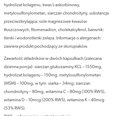
hydrolizat kolagenu, kwas L-askorbinowy,
metylosulfonylometan, siarczan chondroityny, substancja
przeciwzbrylająca: sole magnezowe kwasów
tłuszczowych, fitomenadion, cholekalcyferol, barwnik:
tlenki i wodorotlenki żelaza. Informacje o alergenach:
zawiera produkt pochodzący ze skorupiaków.
Zawartość składników w dwóch kapsułkach (zalecana
dzienna porcja): siarczan glukozaminy KCL – 1550mg,
hydrolizat kolagenu – 150mg, metylosulfonylometan
(MSM) – 100mg, w tym: siarka – 34mg; siarczan
chondroityny – 80mg, witamina C – 80mg (100% RWS),
witamina D – 10mcg (200% RWS), witamina K – 40mcg
(53% RWS).