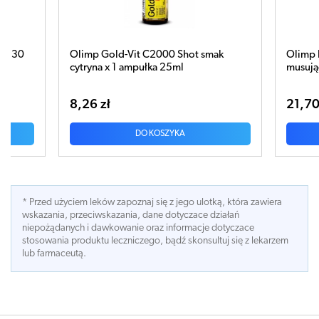
 Gold-Vit C2000 Shot smak
Olimp Levit C+ x 20 tablete
na x 1 ampułka 25ml
musujących
 zł
21,70 zł
DO KOSZYKA
DO KOSZYKA
* Przed użyciem leków zapoznaj się z jego ulotką, która zawiera
wskazania, przeciwskazania, dane dotyczace działań
niepożądanych i dawkowanie oraz informacje dotyczace
stosowania produktu leczniczego, bądź skonsultuj się z lekarzem
lub farmaceutą.