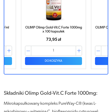
0mg/ml
OLIMP Olimp Gold-Vit.C Forte 1000mg
OLIMP Olim
x 100 kapsułek
73,95 zł
DO KOSZYKA
Składniki Olimp Gold-Vit.C Forte 1000mg:
Mikrokapsułkowany kompleks PureWay-C® (kwas L-
askorbinowy – witamina C, bioflawonoidy cytrusowe),