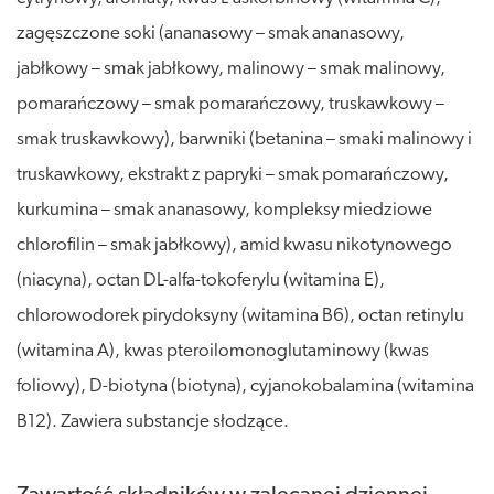
zagęszczone soki (ananasowy – smak ananasowy,
jabłkowy – smak jabłkowy, malinowy – smak malinowy,
pomarańczowy – smak pomarańczowy, truskawkowy –
smak truskawkowy), barwniki (betanina – smaki malinowy i
truskawkowy, ekstrakt z papryki – smak pomarańczowy,
kurkumina – smak ananasowy, kompleksy miedziowe
chlorofilin – smak jabłkowy), amid kwasu nikotynowego
(niacyna), octan DL-alfa-tokoferylu (witamina E),
chlorowodorek pirydoksyny (witamina B6), octan retinylu
(witamina A), kwas pteroilomonoglutaminowy (kwas
foliowy), D-biotyna (biotyna), cyjanokobalamina (witamina
B12). Zawiera substancje słodzące.