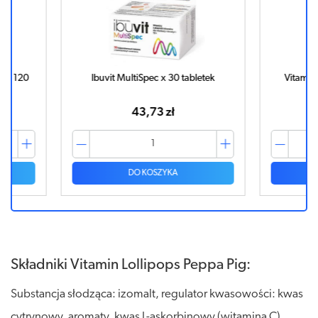
+ x 120
Ibuvit MultiSpec x 30 tabletek
Vitamin 
43,73 zł
DO KOSZYKA
Składniki Vitamin Lollipops Peppa Pig:
Substancja słodząca: izomalt, regulator kwasowości: kwas
cytrynowy, aromaty, kwas L-askorbinowy (witamina C),