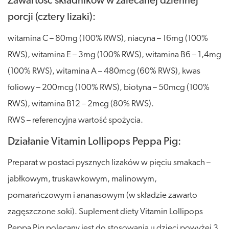
Zawartość składników w zalecanej dziennej
porcji (cztery lizaki):
witamina C – 80mg (100% RWS), niacyna – 16mg (100%
RWS), witamina E – 3mg (100% RWS), witamina B6 – 1,4mg
(100% RWS), witamina A – 480mcg (60% RWS), kwas
foliowy – 200mcg (100% RWS), biotyna – 50mcg (100%
RWS), witamina B12 – 2mcg (80% RWS).
RWS – referencyjna wartość spożycia.
Działanie Vitamin Lollipops Peppa Pig:
Preparat w postaci pysznych lizaków w pięciu smakach –
jabłkowym, truskawkowym, malinowym,
pomarańczowym i ananasowym (w składzie zawarto
zagęszczone soki). Suplement diety Vitamin Lollipops
Peppa Pig polecany jest do stosowania u dzieci powyżej 3.