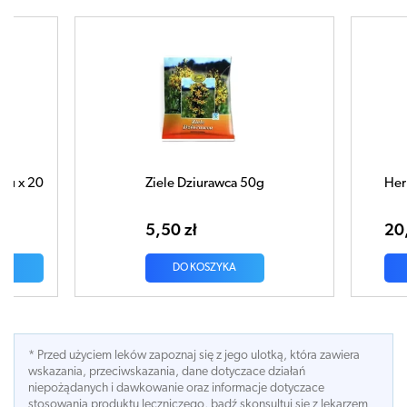
0g
Herbatka Malinowa x 20 saszetek
Liś
sas
20,38 zł
7,
DO KOSZYKA
* Przed użyciem leków zapoznaj się z jego ulotką, która zawiera
wskazania, przeciwskazania, dane dotyczace działań
niepożądanych i dawkowanie oraz informacje dotyczace
stosowania produktu leczniczego, bądź skonsultuj się z lekarzem