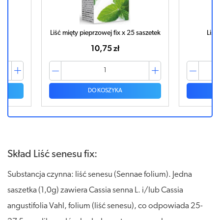
5 saszetek
Liść senesu fix x 50 sztuk
Liść
9,03 zł
DO KOSZYKA
Skład Liść senesu fix:
Substancja czynna: liść senesu (Sennae folium). Jedna
saszetka (1,0g) zawiera Cassia senna L. i/lub Cassia
angustifolia Vahl, folium (liść senesu), co odpowiada 25-