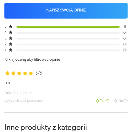
NAPISZ SWOJĄ OPINIĘ
5
1
4
0
3
0
2
0
1
0
Kliknij ocenę aby filtrować opinie
5/5
Lux
Arkadiusz, Pionki
Czy opinia była pomocna?
Tak
0
Nie
0
Inne produkty z kategorii