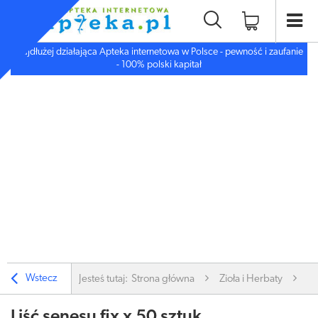
Najdłużej działająca Apteka internetowa w Polsce - pewność i zaufanie
- 100% polski kapitał
Wstecz
Jesteś tutaj:
Strona główna
Zioła i Herbaty
Zi
Liść senesu fix x 50 sztuk