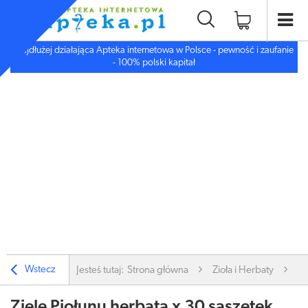
Najdłużej działająca Apteka internetowa w Polsce - pewność i zaufanie
- 100% polski kapitał
Wstecz
Jesteś tutaj:
Strona główna
Zioła i Herbaty
Zi
Ziele Piołunu herbata x 30 saszetek