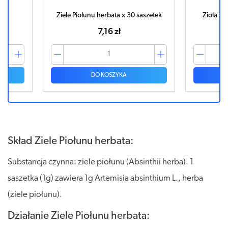
Ziele Piołunu herbata x 30 saszetek
Zioła fi
7,16 zł
DO KOSZYKA
Skład Ziele Piołunu herbata:
Substancja czynna: ziele piołunu (Absinthii herba). 1
saszetka (1g) zawiera 1g Artemisia absinthium L., herba
(ziele piołunu).
Działanie Ziele Piołunu herbata: