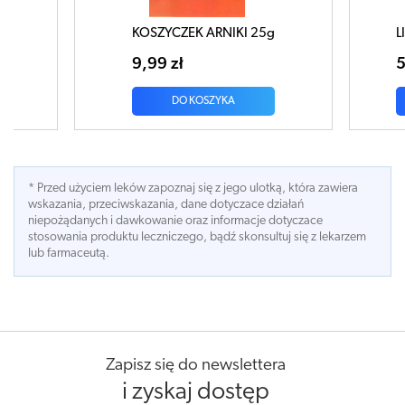
 ARNIKI 25g
LIŚĆ Babki lancetowatej 50g
5,50 zł
OSZYKA
DO KOSZYKA
* Przed użyciem leków zapoznaj się z jego ulotką, która zawiera
wskazania, przeciwskazania, dane dotyczace działań
niepożądanych i dawkowanie oraz informacje dotyczace
stosowania produktu leczniczego, bądź skonsultuj się z lekarzem
lub farmaceutą.
Zapisz się do newslettera
i zyskaj dostęp