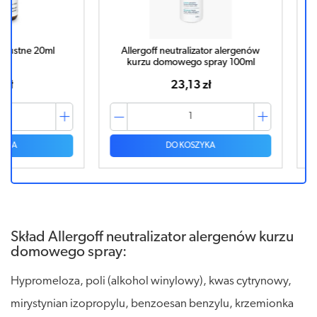
20ml
Allergoff neutralizator alergenów
Allergof
kurzu domowego spray 100ml
kurzu 
23,13 zł
DO KOSZYKA
Skład Allergoff neutralizator alergenów kurzu
domowego spray:
Hypromeloza, poli (alkohol winylowy), kwas cytrynowy,
mirystynian izopropylu, benzoesan benzylu, krzemionka