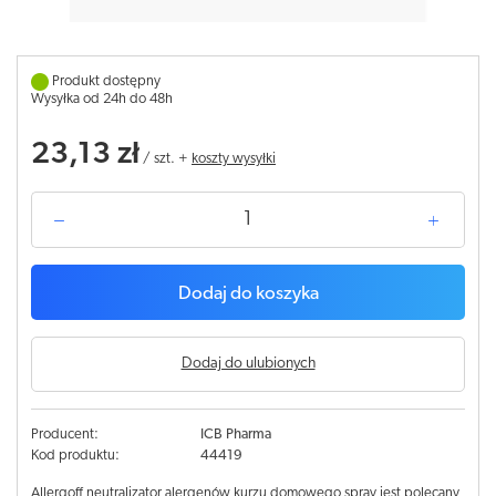
Produkt dostępny
Wysyłka od 24h do 48h
23,13 zł
/
szt.
+
koszty wysyłki
Dodaj do koszyka
Dodaj do ulubionych
Producent:
ICB Pharma
Kod produktu:
44419
Allergoff neutralizator alergenów kurzu domowego spray jest polecany