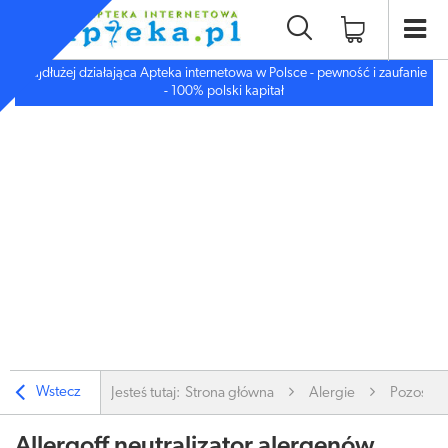
Najdłużej działająca Apteka internetowa w Polsce - pewność i zaufanie
- 100% polski kapitał
Wstecz
Jesteś tutaj:
Strona główna
Alergie
Pozostał
Allergoff neutralizator alergenów