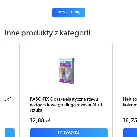
WYŚLIJ OPINIĘ
Inne produkty z kategorii
tawu
Heltiso Opaska elastyczna stawu
Helti
 M x 1
kolanowego L x 1 sztuka
sztuk
18,75 zł
15,3
DO KOSZYKA