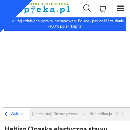
Najdłużej działająca Apteka internetowa w Polsce - pewność i zaufanie
- 100% polski kapitał
Wstecz
Jesteś tutaj:
Strona główna
Rehabilitacja
Stab
Heltiso Opaska elastyczna stawu