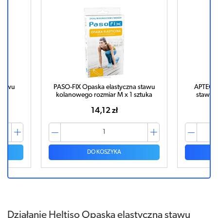
stawu
PASO-FIX Opaska elastyczna stawu
APTEO C
a
kolanowego rozmiar M x 1 sztuka
stawu k
14,12 zł
DO KOSZYKA
Działanie Heltiso Opaska elastyczna stawu