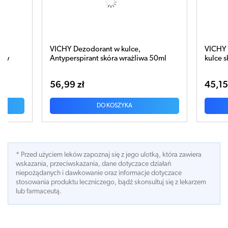
ce,
VICHY DEO HOMME Antyperspirant w
żliwa 50ml
kulce skóra wrażliwa 50ml
45,15 zł
DO KOSZYKA
* Przed użyciem leków zapoznaj się z jego ulotką, która zawiera
wskazania, przeciwskazania, dane dotyczace działań
niepożądanych i dawkowanie oraz informacje dotyczace
stosowania produktu leczniczego, bądź skonsultuj się z lekarzem
lub farmaceutą.