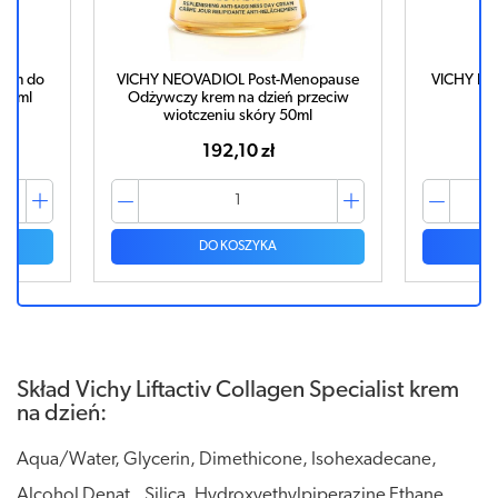
nopause
VICHY LIFTACTIV Collagen Specialist
VICHY LIF
rzeciw
krem na dzień 50ml
K
l
189,39 zł
DO KOSZYKA
Skład Vichy Liftactiv Collagen Specialist krem
na dzień:
Aqua/Water, Glycerin, Dimethicone, Isohexadecane,
Alcohol Denat., Silica, Hydroxyethylpiperazine Ethane