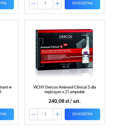
ZYKA
DO KOSZYKA
rant w
VICHY Dercos Aminexil Clinical 5 dla
l
mężczyzn x 21 ampułek
240,08 zł / szt.
ZYKA
DO KOSZYKA