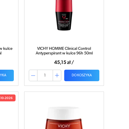
w kulce
VICHY HOMME Clinical Control
l
Antyperspirant w kulce 96h 50ml
45,15 zł /
ZYKA
DO KOSZYKA
-10-2026