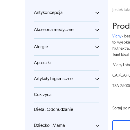
Jesteś tuta
Antykoncepcja
Prod
Akcesoria medyczne
Vichy
- be
to wysokie
Alergie
Nutriextra
Teint Idea
Apteczki
Vichy Labo
CAI/CAF 0
Artykuły higieniczne
TSA 75000
Cukrzyca
Sortuj po 
Dieta, Odchudzanie
Dziecko i Mama