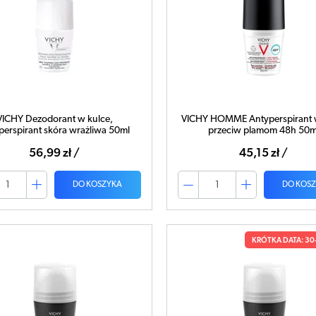
VICHY Dezodorant w kulce,
VICHY HOMME Antyperspirant 
perspirant skóra wrażliwa 50ml
przeciw plamom 48h 50m
56,99 zł /
45,15 zł /
DO KOSZYKA
DO KOS
KRÓTKA DATA: 30