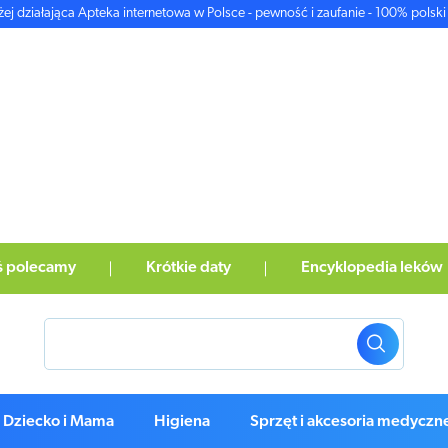
żej działająca Apteka internetowa w Polsce - pewność i zaufanie - 100% polski 
ś polecamy
Krótkie daty
Encyklopedia leków
Dziecko i Mama
Higiena
Sprzęt i akcesoria medyczn