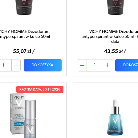
VICHY HOMME Dezodorant
VICHY HOMME Dezodora
ntyperspirant w kulce 50ml
antyperspirant w kulce 50ml - 
data
55,07 zł /
43,55 zł /
DO KOSZYKA
DO KOS
KRÓTKA DATA: 30-11-2026