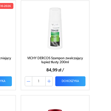
-10-2026
niający
VICHY DERCOS Szampon zwalczający
łupież tłusty 200ml
84,99 zł /
ZYKA
DO KOSZYKA