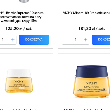
HY Liftactiv Supreme 10 serum
VICHY Mineral 89 Probiotic ser
zeciwzmarszczkowe na oczy
wzmacniające rzęsy 15ml
125,20 zł / szt.
181,83 zł / szt.
DO KOSZYKA
DO KOS