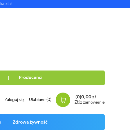
kapitał
Producenci
(0)
0,00 zł
Zaloguj się
Ulubione
(0)
Złóż zamówienie
e
Zdrowa żywność