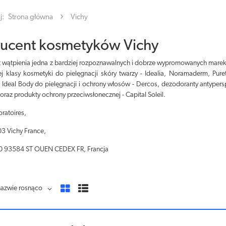
j:
Strona główna
Vichy
ucent kosmetyków Vichy
z wątpienia jedna z bardziej rozpoznawalnych i dobrze wypromowanych mare
j klasy kosmetyki do pielęgnacji skóry twarzy - Idealia, Noramaderm, Purete 
, Ideal Body do pielęgnacji i ochrony włosów - Dercos, dezodoranty antyper
l oraz produkty ochrony przeciwsłonecznej - Capital Soleil.
ratoires,
3 Vichy France,
 93584 ST OUEN CEDEX FR, Francja
nazwie rosnąco