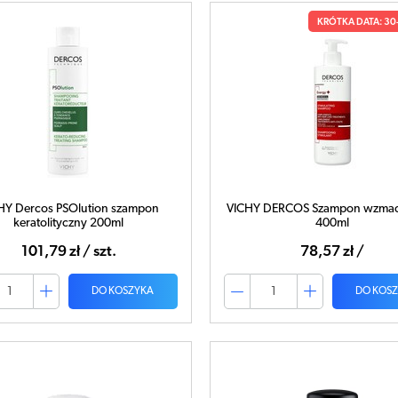
KRÓTKA DATA: 30
HY Dercos PSOlution szampon
VICHY DERCOS Szampon wzmac
keratolityczny 200ml
400ml
101,79 zł / szt.
78,57 zł /
DO KOSZYKA
DO KOS