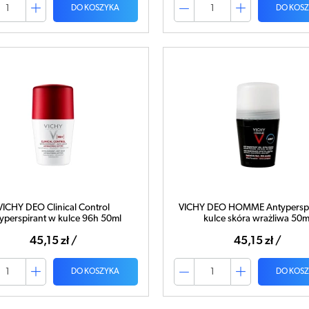
DO KOSZYKA
DO KOS
VICHY DEO Clinical Control
VICHY DEO HOMME Antyperspi
yperspirant w kulce 96h 50ml
kulce skóra wrażliwa 50m
45,15 zł /
45,15 zł /
DO KOSZYKA
DO KOS