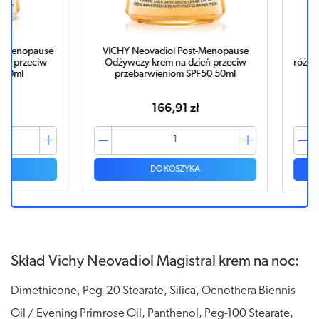
opause
VICHY Neovadiol Post-Menopause
VICHY N
rzeciw
Odżywczy krem na dzień przeciw
różany kre
l
przebarwieniom SPF50 50ml
rewitali
pozb
166,91 zł
DO KOSZYKA
Skład Vichy Neovadiol Magistral krem na noc:
Dimethicone, Peg-20 Stearate, Silica, Oenothera Biennis
Oil / Evening Primrose Oil, Panthenol, Peg-100 Stearate,