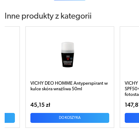
Inne produkty z kategorii
rant w
VICHY Capital Soleil UV-Age Daily
VICHY 
SPF50+ Fluid koloryzujący przeciw
30ml
fotostarzeniu skóry 40ml
147,81 zł
181,8
DO KOSZYKA