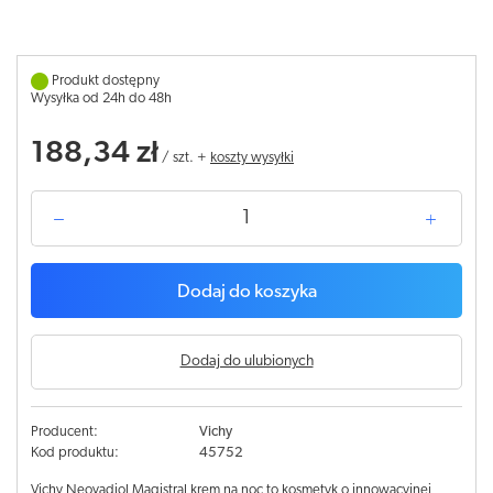
Produkt dostępny
Wysyłka od 24h do 48h
188,34 zł
/
szt.
+
koszty wysyłki
Dodaj do koszyka
Dodaj do ulubionych
Producent:
Vichy
Kod produktu:
45752
Vichy Neovadiol Magistral krem na noc to kosmetyk o innowacyjnej