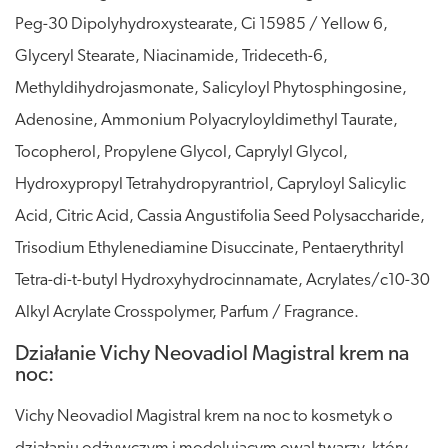
Peg-30 Dipolyhydroxystearate, Ci 15985 / Yellow 6,
Glyceryl Stearate, Niacinamide, Trideceth-6,
Methyldihydrojasmonate, Salicyloyl Phytosphingosine,
Adenosine, Ammonium Polyacryloyldimethyl Taurate,
Tocopherol, Propylene Glycol, Caprylyl Glycol,
Hydroxypropyl Tetrahydropyrantriol, Capryloyl Salicylic
Acid, Citric Acid, Cassia Angustifolia Seed Polysaccharide,
Trisodium Ethylenediamine Disuccinate, Pentaerythrityl
Tetra-di-t-butyl Hydroxyhydrocinnamate, Acrylates/c10-30
Alkyl Acrylate Crosspolymer, Parfum / Fragrance.
Działanie Vichy Neovadiol Magistral krem na
noc:
Vichy Neovadiol Magistral krem na noc to kosmetyk o