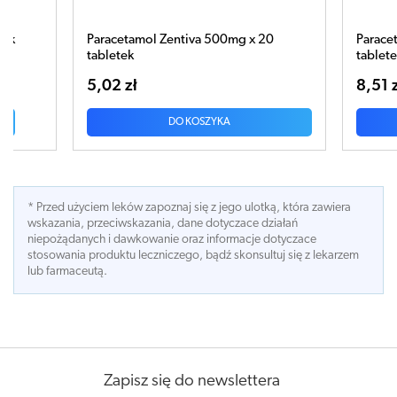
0
Paracetamol Zentiva 500mg x 50
Parace
tabletek
tablet
8,51 zł
3,87 
DO KOSZYKA
* Przed użyciem leków zapoznaj się z jego ulotką, która zawiera
wskazania, przeciwskazania, dane dotyczace działań
niepożądanych i dawkowanie oraz informacje dotyczace
stosowania produktu leczniczego, bądź skonsultuj się z lekarzem
lub farmaceutą.
Zapisz się do newslettera