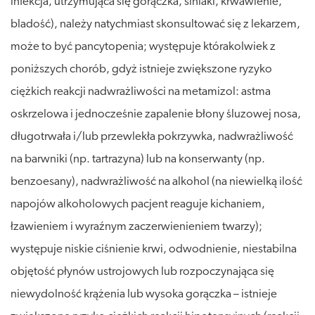
infekcja, utrzymująca się gorączka, siniaki, krwawienie,
bladość), należy natychmiast skonsultować się z lekarzem,
może to być pancytopenia; występuje którakolwiek z
poniższych chorób, gdyż istnieje zwiększone ryzyko
ciężkich reakcji nadwrażliwości na metamizol: astma
oskrzelowa i jednocześnie zapalenie błony śluzowej nosa,
długotrwała i/lub przewlekła pokrzywka, nadwrażliwość
na barwniki (np. tartrazyna) lub na konserwanty (np.
benzoesany), nadwrażliwość na alkohol (na niewielką ilość
napojów alkoholowych pacjent reaguje kichaniem,
łzawieniem i wyraźnym zaczerwienieniem twarzy);
występuje niskie ciśnienie krwi, odwodnienie, niestabilna
objętość płynów ustrojowych lub rozpoczynająca się
niewydolność krążenia lub wysoka gorączka – istnieje