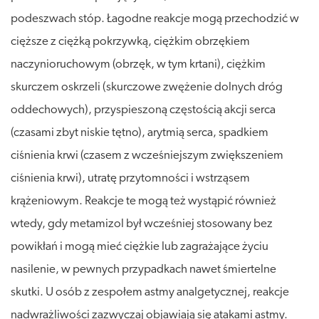
podeszwach stóp. Łagodne reakcje mogą przechodzić w
cięższe z ciężką pokrzywką, ciężkim obrzękiem
naczynioruchowym (obrzęk, w tym krtani), ciężkim
skurczem oskrzeli (skurczowe zwężenie dolnych dróg
oddechowych), przyspieszoną częstością akcji serca
(czasami zbyt niskie tętno), arytmią serca, spadkiem
ciśnienia krwi (czasem z wcześniejszym zwiększeniem
ciśnienia krwi), utratę przytomności i wstrząsem
krążeniowym. Reakcje te mogą też wystąpić również
wtedy, gdy metamizol był wcześniej stosowany bez
powikłań i mogą mieć ciężkie lub zagrażające życiu
nasilenie, w pewnych przypadkach nawet śmiertelne
skutki. U osób z zespołem astmy analgetycznej, reakcje
nadwrażliwości zazwyczaj objawiają się atakami astmy.