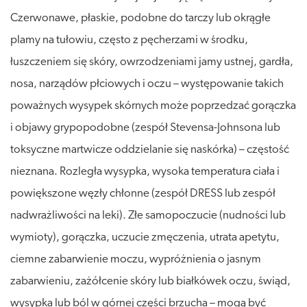
Czerwonawe, płaskie, podobne do tarczy lub okrągłe
plamy na tułowiu, często z pęcherzami w środku,
łuszczeniem się skóry, owrzodzeniami jamy ustnej, gardła,
nosa, narządów płciowych i oczu – występowanie takich
poważnych wysypek skórnych może poprzedzać gorączka
i objawy grypopodobne (zespół Stevensa-Johnsona lub
toksyczne martwicze oddzielanie się naskórka) – częstość
nieznana. Rozległa wysypka, wysoka temperatura ciała i
powiększone węzły chłonne (zespół DRESS lub zespół
nadwrażliwości na leki). Złe samopoczucie (nudności lub
wymioty), gorączka, uczucie zmęczenia, utrata apetytu,
ciemne zabarwienie moczu, wypróżnienia o jasnym
zabarwieniu, zażółcenie skóry lub białkówek oczu, świąd,
wysypka lub ból w górnej części brzucha – mogą być