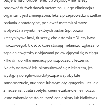
pacjent ma chorobę nerek lub wątroby – nie należy
podawać dużych dawek metamizolu, jego eliminacja z
organizmu jest zmniejszona; lekarz przeprowadzi wszelkie
badania laboratoryjne, ponieważ metamizol może
wpływać na wyniki niektórych badań (np. poziom
kreatyniny we krwi, tłuszczy, cholesterolu HDL czy kwasu
moczowego). U osób, które stosują metamizol zgłaszano
zapalenie wątroby z objawami pojawiającymi się w ciągu
kilku dni do kilku miesięcy po rozpoczęciu leczenia.
Należy odstawić lek i skonsultować się z lekarzem, jeśli
wystąpią dolegliwości dotyczące wątroby (złe
samopoczucie, nudności lub wymioty, gorączka, uczucie
zmęczenia, utrata apetytu, ciemne zabarwienie moczu,
jasno zabarwione stolce, zażółcenie skóry lub białkówek