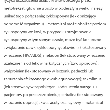
ryzyko uszkodzenia układu krwiotwórczego przez
metotreksat, głównie u osób w podeszłym wieku, należy
unikać tego połączenia; cyklosporyna (lek obniżający
odporność organizmu) – metamizol może obniżać poziom
cyklosporyny we krwi, w przypadku przyjmowania
cyklosporyny w tym samym czasie, może być konieczne
zwiększenie dawki cyklosporyny; efawirenz (lek stosowany
w leczeniu HIV/AIDS); metadon (lek stosowany w leczeniu
uzależnienia od leków narkotycznych (tzw. opioidów);
walproinian (lek stosowany w leczeniu padaczki lub
zaburzenia afektywnego dwubiegunowego); takrolimus
(lek stosowany w zapobieganiu odrzucenia narządu u
pacjentów po przeszczepieniu); sertralina (lek stosowany
w leczeniu depresji); kwas acetylosalicylowy – metamizol