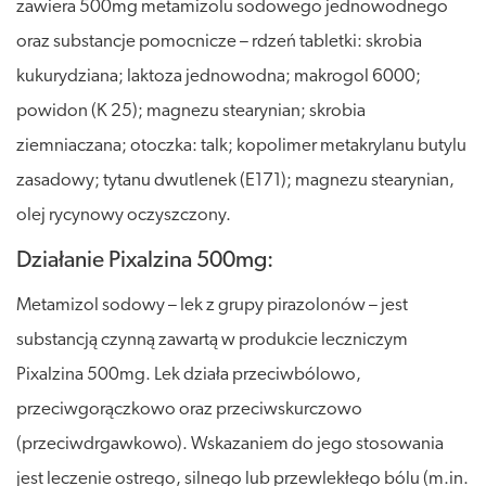
zawiera 500mg metamizolu sodowego jednowodnego
oraz substancje pomocnicze – rdzeń tabletki: skrobia
kukurydziana; laktoza jednowodna; makrogol 6000;
powidon (K 25); magnezu stearynian; skrobia
ziemniaczana; otoczka: talk; kopolimer metakrylanu butylu
zasadowy; tytanu dwutlenek (E171); magnezu stearynian,
olej rycynowy oczyszczony.
Działanie Pixalzina 500mg:
Metamizol sodowy – lek z grupy pirazolonów – jest
substancją czynną zawartą w produkcie leczniczym
Pixalzina 500mg. Lek działa przeciwbólowo,
przeciwgorączkowo oraz przeciwskurczowo
(przeciwdrgawkowo). Wskazaniem do jego stosowania
jest leczenie ostrego, silnego lub przewlekłego bólu (m.in.