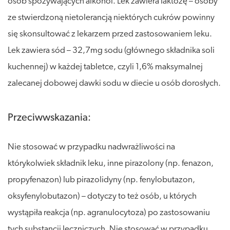
osób spożywających alkohol. Lek zawiera laktozę – osoby
ze stwierdzoną nietolerancją niektórych cukrów powinny
się skonsultować z lekarzem przed zastosowaniem leku.
Lek zawiera sód – 32,7mg sodu (głównego składnika soli
kuchennej) w każdej tabletce, czyli 1,6% maksymalnej
zalecanej dobowej dawki sodu w diecie u osób dorosłych.
Przeciwwskazania:
Nie stosować w przypadku nadwrażliwości na
którykolwiek składnik leku, inne pirazolony (np. fenazon,
propyfenazon) lub pirazolidyny (np. fenylobutazon,
oksyfenylobutazon) – dotyczy to też osób, u których
wystąpiła reakcja (np. agranulocytoza) po zastosowaniu
tych substancji leczniczych. Nie stosować w przypadku