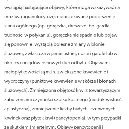
wystąpią następujące objawy, które mogą wskazywać na
możliwą agranulocytozę: nieoczekiwane pogorszenie
stanu ogólnego (np. gorączka, dreszcze, ból gardła,
trudności w połykaniu), gorączka nie spadnie lub pojawi
się ponownie, wystąpią bolesne zmiany w błonie
śluzowej, zwłaszcza w jamie ustnej, nosie i gardle lub w
okolicy narządów płciowych lub odbytu. Objawami
małopłytkowości są m.in. zwiększone krwawienie i
wybroczyny (punktowe krwawienie w skórze i błonach
śluzowych). Zmniejszona objętość krwi z towarzyszącymi
zaburzeniami czynności szpiku kostnego (niedokrwistość
aplastyczna), zmniejszenie liczby białych i czerwonych
krwinek oraz płytek krwi (pancytopenia), w tym przypadki
ze skutkiem śmiertelnym. Objawy pancytopenii i