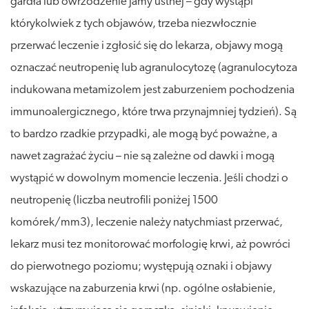
gardła lub owrzodzenie jamy ustnej – gdy wystąpi
którykolwiek z tych objawów, trzeba niezwłocznie
przerwać leczenie i zgłosić się do lekarza, objawy mogą
oznaczać neutropenię lub agranulocytozę (agranulocytoza
indukowana metamizolem jest zaburzeniem pochodzenia
immunoalergicznego, które trwa przynajmniej tydzień). Są
to bardzo rzadkie przypadki, ale mogą być poważne, a
nawet zagrażać życiu – nie są zależne od dawki i mogą
wystąpić w dowolnym momencie leczenia. Jeśli chodzi o
neutropenię (liczba neutrofili poniżej 1500
komórek/mm3), leczenie należy natychmiast przerwać,
lekarz musi tez monitorować morfologię krwi, aż powróci
do pierwotnego poziomu; występują oznaki i objawy
wskazujące na zaburzenia krwi (np. ogólne osłabienie,