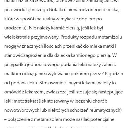
matki i dziecka (krwotok, przedwczesne zamknięcie tzw.
przewodu tętniczego Botalla u nienarodzonego dziecka,
które w sposób naturalny zamyka się dopiero po
urodzeniu). Nie należy karmić piersią, jeśli lek był
wielokrotnie przyjmowany. Produkty rozpadu metamizolu
mogą w znacznych ilościach przenikać do mleka matki i
stanowić zagrożenie dla dziecka karmionego piersią. W
przypadku jednorazowego podania leku należy zalecić
matkom odciąganie i wylewanie pokarmu przez 48 godzin
od podania leku. Stosowanie z innymi lekami: należy to
omówić z lekarzem, zwłaszcza jeśli stosuje się następujące
leki: metotreksat (lek stosowany w leczeniu chorób
nowotworowych lub niektórych schorzeń reumatycznych)
– połączenie z metamizolem może nasilać potencjalne