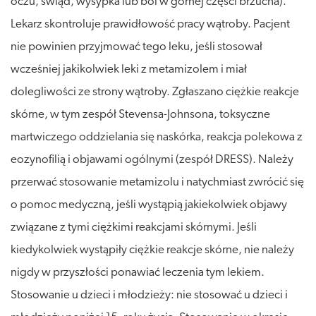
oczu, świąd, wysypka lub ból w górnej części brzucha).
Lekarz skontroluje prawidłowość pracy wątroby. Pacjent
nie powinien przyjmować tego leku, jeśli stosował
wcześniej jakikolwiek leki z metamizolem i miał
dolegliwości ze strony wątroby. Zgłaszano ciężkie reakcje
skórne, w tym zespół Stevensa-Johnsona, toksyczne
martwiczego oddzielania się naskórka, reakcja polekowa z
eozynofilią i objawami ogólnymi (zespół DRESS). Należy
przerwać stosowanie metamizolu i natychmiast zwrócić się
o pomoc medyczną, jeśli wystąpią jakiekolwiek objawy
związane z tymi ciężkimi reakcjami skórnymi. Jeśli
kiedykolwiek wystąpiły ciężkie reakcje skórne, nie należy
nigdy w przyszłości ponawiać leczenia tym lekiem.
Stosowanie u dzieci i młodzieży: nie stosować u dzieci i