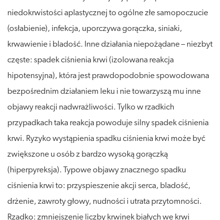
niedokrwistości aplastycznej to ogólne złe samopoczucie
(osłabienie), infekcja, uporczywa gorączka, siniaki,
krwawienie i bladość. Inne działania niepożądane – niezbyt
częste: spadek ciśnienia krwi (izolowana reakcja
hipotensyjna), która jest prawdopodobnie spowodowana
bezpośrednim działaniem leku i nie towarzyszą mu inne
objawy reakcji nadwrażliwości. Tylko w rzadkich
przypadkach taka reakcja powoduje silny spadek ciśnienia
krwi. Ryzyko wystąpienia spadku ciśnienia krwi może być
zwiększone u osób z bardzo wysoką gorączką
(hiperpyreksja). Typowe objawy znacznego spadku
ciśnienia krwi to: przyspieszenie akcji serca, bladość,
drżenie, zawroty głowy, nudności i utrata przytomności.
Rzadko: zmniejszenie liczby krwinek białych we krwi