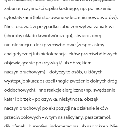
zaburzeń czynności szpiku kostnego, np. po leczeniu
cytostatykami (leki stosowane w leczeniu nowotworów).
Nie stosować w przypadku zaburzeń wytwarzania krwi
(choroby układu krwiotwórczego), stwierdzonej
nietolerancji na leki przeciwbólowe (zespół astmy
analgetycznej lub nietolerancja leków przeciwbólowych
objawiająca się pokrzywką i/lub obrzękiem
naczynioruchowym) – dotyczy to osób, u których
występuje skurcz oskrzeli (nagłe zwężenie dolnych dróg
oddechowych), inne reakcje alergiczne (np. swędzenie,
katar i obrzęk – pokrzywka, nieżyt nosa, obrzęk
naczynioruchowy) po ekspozycji na działanie leków
przeciwbólowych – w tym na salicylany, paracetamol,
diklofenak, ibuprofen, indometacyna lub naproksen. Nie