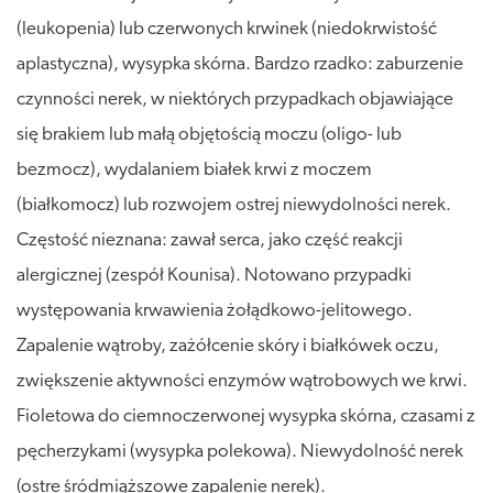
(leukopenia) lub czerwonych krwinek (niedokrwistość
aplastyczna), wysypka skórna. Bardzo rzadko: zaburzenie
czynności nerek, w niektórych przypadkach objawiające
się brakiem lub małą objętością moczu (oligo- lub
bezmocz), wydalaniem białek krwi z moczem
(białkomocz) lub rozwojem ostrej niewydolności nerek.
Częstość nieznana: zawał serca, jako część reakcji
alergicznej (zespół Kounisa). Notowano przypadki
występowania krwawienia żołądkowo-jelitowego.
Zapalenie wątroby, zażółcenie skóry i białkówek oczu,
zwiększenie aktywności enzymów wątrobowych we krwi.
Fioletowa do ciemnoczerwonej wysypka skórna, czasami z
pęcherzykami (wysypka polekowa). Niewydolność nerek
(ostre śródmiąższowe zapalenie nerek).