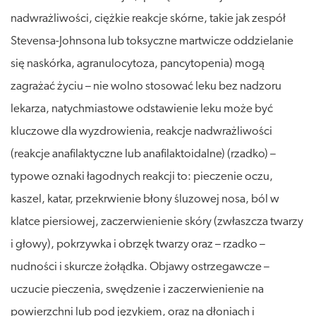
nadwrażliwości, ciężkie reakcje skórne, takie jak zespół
Stevensa-Johnsona lub toksyczne martwicze oddzielanie
się naskórka, agranulocytoza, pancytopenia) mogą
zagrażać życiu – nie wolno stosować leku bez nadzoru
lekarza, natychmiastowe odstawienie leku może być
kluczowe dla wyzdrowienia, reakcje nadwrażliwości
(reakcje anafilaktyczne lub anafilaktoidalne) (rzadko) –
typowe oznaki łagodnych reakcji to: pieczenie oczu,
kaszel, katar, przekrwienie błony śluzowej nosa, ból w
klatce piersiowej, zaczerwienienie skóry (zwłaszcza twarzy
i głowy), pokrzywka i obrzęk twarzy oraz – rzadko –
nudności i skurcze żołądka. Objawy ostrzegawcze –
uczucie pieczenia, swędzenie i zaczerwienienie na
powierzchni lub pod językiem, oraz na dłoniach i