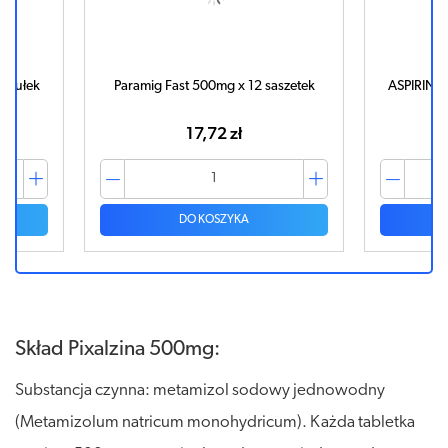
apsułek
Paramig Fast 500mg x 12 saszetek
ASPIRIN C
17,72 zł
DO KOSZYKA
Skład Pixalzina 500mg:
Substancja czynna: metamizol sodowy jednowodny
(Metamizolum natricum monohydricum). Każda tabletka