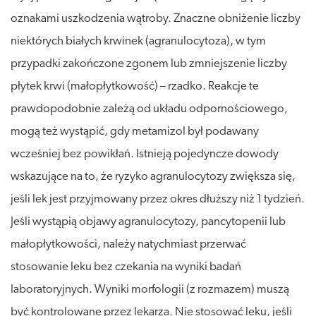
oznakami uszkodzenia wątroby. Znaczne obniżenie liczby
niektórych białych krwinek (agranulocytoza), w tym
przypadki zakończone zgonem lub zmniejszenie liczby
płytek krwi (małopłytkowość) – rzadko. Reakcje te
prawdopodobnie zależą od układu odpornościowego,
mogą też wystąpić, gdy metamizol był podawany
wcześniej bez powikłań. Istnieją pojedyncze dowody
wskazujące na to, że ryzyko agranulocytozy zwiększa się,
jeśli lek jest przyjmowany przez okres dłuższy niż 1 tydzień.
Jeśli wystąpią objawy agranulocytozy, pancytopenii lub
małopłytkowości, należy natychmiast przerwać
stosowanie leku bez czekania na wyniki badań
laboratoryjnych. Wyniki morfologii (z rozmazem) muszą
być kontrolowane przez lekarza. Nie stosować leku, jeśli