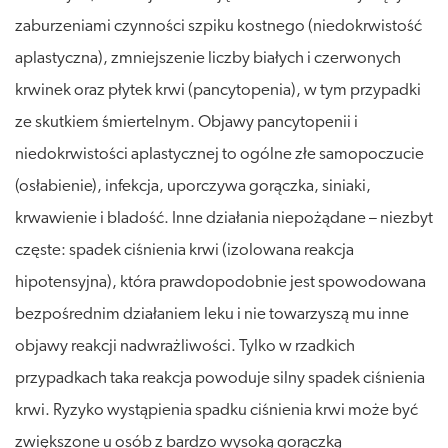
zaburzeniami czynności szpiku kostnego (niedokrwistość
aplastyczna), zmniejszenie liczby białych i czerwonych
krwinek oraz płytek krwi (pancytopenia), w tym przypadki
ze skutkiem śmiertelnym. Objawy pancytopenii i
niedokrwistości aplastycznej to ogólne złe samopoczucie
(osłabienie), infekcja, uporczywa gorączka, siniaki,
krwawienie i bladość. Inne działania niepożądane – niezbyt
częste: spadek ciśnienia krwi (izolowana reakcja
hipotensyjna), która prawdopodobnie jest spowodowana
bezpośrednim działaniem leku i nie towarzyszą mu inne
objawy reakcji nadwrażliwości. Tylko w rzadkich
przypadkach taka reakcja powoduje silny spadek ciśnienia
krwi. Ryzyko wystąpienia spadku ciśnienia krwi może być
zwiększone u osób z bardzo wysoką gorączką