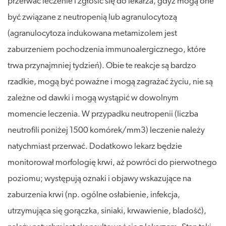
przerwać leczenie i zgłosić się do lekarza, gdyż mogą one
być związane z neutropenią lub agranulocytozą
(agranulocytoza indukowana metamizolem jest
zaburzeniem pochodzenia immunoalergicznego, które
trwa przynajmniej tydzień). Obie te reakcje są bardzo
rzadkie, mogą być poważne i mogą zagrażać życiu, nie są
zależne od dawki i mogą wystąpić w dowolnym
momencie leczenia. W przypadku neutropenii (liczba
neutrofili poniżej 1500 komórek/mm3) leczenie należy
natychmiast przerwać. Dodatkowo lekarz będzie
monitorował morfologię krwi, aż powróci do pierwotnego
poziomu; występują oznaki i objawy wskazujące na
zaburzenia krwi (np. ogólne osłabienie, infekcja,
utrzymująca się gorączka, siniaki, krwawienie, bladość),