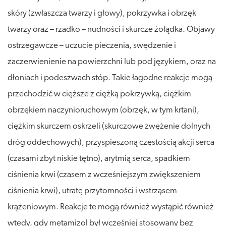
skóry (zwłaszcza twarzy i głowy), pokrzywka i obrzęk
twarzy oraz – rzadko – nudności i skurcze żołądka. Objawy
ostrzegawcze – uczucie pieczenia, swędzenie i
zaczerwienienie na powierzchni lub pod językiem, oraz na
dłoniach i podeszwach stóp. Takie łagodne reakcje mogą
przechodzić w cięższe z ciężką pokrzywką, ciężkim
obrzękiem naczynioruchowym (obrzęk, w tym krtani),
ciężkim skurczem oskrzeli (skurczowe zwężenie dolnych
dróg oddechowych), przyspieszoną częstością akcji serca
(czasami zbyt niskie tętno), arytmią serca, spadkiem
ciśnienia krwi (czasem z wcześniejszym zwiększeniem
ciśnienia krwi), utratę przytomności i wstrząsem
krążeniowym. Reakcje te mogą również wystąpić również
wtedy, gdy metamizol był wcześniej stosowany bez