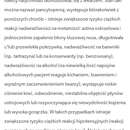
należy natychmiast skonsultować się z lekarzem. Stan taki
można nazwać pancytopenią; występuje którakolwiek z
poniższych chorób – istnieje zwiększone ryzyko ciężkich
reakcji nadwrażliwości na metamizol: astma oskrzelowa i
jednocześnie zapalenie błony śluzowej nosa, długotrwała
i/lub przewlekła pokrzywka, nadwrażliwość na barwniki
(np. tartrazyna) lub na konserwanty (np. benzoesany),
nadwrażliwość na alkohol (na niewielką ilość napojów
alkoholowych pacjent reaguje kichaniem, łzawieniem i
wyraźnym zaczerwienieniem twarzy); występuje niskie
ciśnienie krwi, odwodnienie, niestabilna objętość płynów
ustrojowych lub rozpoczynająca się niewydolność krążenia
lub wysoka gorączka. W takich przypadkach istnieje
zwiększone ryzyko ciężkich reakcji hipotensyjnych (reakcji