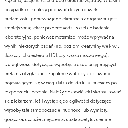
krążenia; pacjent ma chorobę nerek lub wątroby. W takim
przypadku nie należy podawać dużych dawek
metamizolu, ponieważ jego eliminacja z organizmu jest
zmniejszona; lekarz przeprowadzi wszelkie badania
laboratoryjne, ponieważ metamizol może wpływać na
wyniki niektórych badań (np. poziom kreatyniny we krwi,
tłuszczy, cholesterolu HDL czy kwasu moczowego).
Dolegliwości dotyczące wątroby: u osób przyjmujących
metamizol zgłaszano zapalenie wątroby z objawami
pojawiającymi się w ciągu kilku dni do kilku miesięcy po
rozpoczęciu leczenia. Należy odstawić lek i skonsultować
się z lekarzem, jeśli wystąpią dolegliwości dotyczące
wątroby (złe samopoczucie, nudności lub wymioty,
gorączka, uczucie zmęczenia, utrata apetytu, ciemne