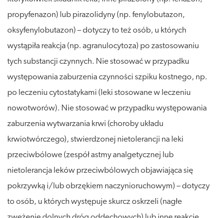
propyfenazon) lub pirazolidyny (np. fenylobutazon,
oksyfenylobutazon) – dotyczy to też osób, u których
wystąpiła reakcja (np. agranulocytoza) po zastosowaniu
tych substancji czynnych. Nie stosować w przypadku
występowania zaburzenia czynności szpiku kostnego, np.
po leczeniu cytostatykami (leki stosowane w leczeniu
nowotworów). Nie stosować w przypadku występowania
zaburzenia wytwarzania krwi (choroby układu
krwiotwórczego), stwierdzonej nietolerancji na leki
przeciwbólowe (zespół astmy analgetycznej lub
nietolerancja leków przeciwbólowych objawiająca się
pokrzywką i/lub obrzękiem naczynioruchowym) – dotyczy
to osób, u których występuje skurcz oskrzeli (nagłe
zwężenie dolnych dróg oddechowych) lub inne reakcje