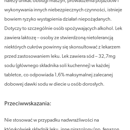
należy unikać obsługi maszyn, prowadzenia pojazdów i
wykonywania innych niebezpiecznych czynności, istnieje
bowiem ryzyko wystąpienia działań niepożądanych.
Dotyczy to szczególnie osób spożywających alkohol. Lek
zawiera laktozę – osoby ze stwierdzoną nietolerancją
niektórych cukrów powinny się skonsultować z lekarzem
przed zastosowaniem leku. Lek zawiera sód – 32,7mg
sodu (głównego składnika soli kuchennej) w każdej
tabletce, co odpowiada 1,6% maksymalnej zalecanej
dobowej dawki sodu w diecie u osób dorosłych.
Przeciwwskazania:
Nie stosować w przypadku nadwrażliwości na
którykolwiek składnik leku, inne pirazolony (np. fenazon,