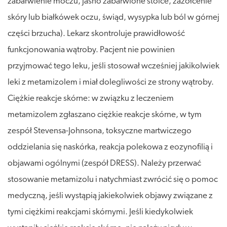
zabarwienie moczu, jasno zabarwione stolce, zażółcenie
skóry lub białkówek oczu, świąd, wysypka lub ból w górnej
części brzucha). Lekarz skontroluje prawidłowość
funkcjonowania wątroby. Pacjent nie powinien
przyjmować tego leku, jeśli stosował wcześniej jakikolwiek
leki z metamizolem i miał dolegliwości ze strony wątroby.
Ciężkie reakcje skórne: w związku z leczeniem
metamizolem zgłaszano ciężkie reakcje skórne, w tym
zespół Stevensa-Johnsona, toksyczne martwiczego
oddzielania się naskórka, reakcja polekowa z eozynofilią i
objawami ogólnymi (zespół DRESS). Należy przerwać
stosowanie metamizolu i natychmiast zwrócić się o pomoc
medyczną, jeśli wystąpią jakiekolwiek objawy związane z
tymi ciężkimi reakcjami skórnymi. Jeśli kiedykolwiek