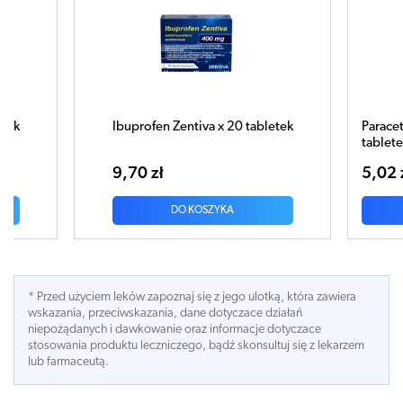
bletek
Paracetamol Zentiva 500mg x 20
Infl
tabletek
tabl
5,02 zł
12,
DO KOSZYKA
* Przed użyciem leków zapoznaj się z jego ulotką, która zawiera
wskazania, przeciwskazania, dane dotyczace działań
niepożądanych i dawkowanie oraz informacje dotyczace
stosowania produktu leczniczego, bądź skonsultuj się z lekarzem
lub farmaceutą.