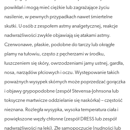
powikłań i mogą mieć ciężkie lub zagrażające życiu
nasilenie, w pewnych przypadkach nawet śmiertelne
skutki. U osób z zespołem astmy analgetycznej, reakcje
nadwrażliwości zwykle objawiają się atakami astmy.
Czerwonawe, płaskie, podobne do tarczy lub okrągłe
plamy na tułowiu, często z pęcherzami w środku,
łuszczeniem się skóry, owrzodzeniami jamy ustnej, gardła,
nosa, narządów płciowych i oczu. Występowanie takich
poważnych wysypek skórnych może poprzedzać gorączka
i objawy grypopodobne (zespół Stevensa-Johnsona lub
toksyczne martwicze oddzielanie się naskórka) – częstość
nieznana. Rozległa wysypka, wysoka temperatura ciała i
powiększone węzły chłonne (zespół DRESS lub zespół
nadwrażliwości na leki). Złe samopoczucie (nudności lub