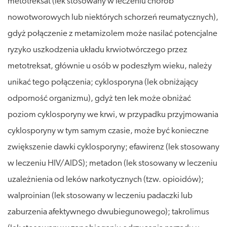
metotreksat (lek stosowany w leczeniu chorób
nowotworowych lub niektórych schorzeń reumatycznych),
gdyż połączenie z metamizolem może nasilać potencjalne
ryzyko uszkodzenia układu krwiotwórczego przez
metotreksat, głównie u osób w podeszłym wieku, należy
unikać tego połączenia; cyklosporyna (lek obniżający
odporność organizmu), gdyż ten lek może obniżać
poziom cyklosporyny we krwi, w przypadku przyjmowania
cyklosporyny w tym samym czasie, może być konieczne
zwiększenie dawki cyklosporyny; efawirenz (lek stosowany
w leczeniu HIV/AIDS); metadon (lek stosowany w leczeniu
uzależnienia od leków narkotycznych (tzw. opioidów);
walproinian (lek stosowany w leczeniu padaczki lub
zaburzenia afektywnego dwubiegunowego); takrolimus