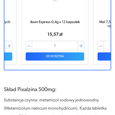
yjących
Ibum Express 0,4g x 12 kapsułek
Mel 7,5mg
rozp
15,57 zł
DO KOSZYKA
Skład Pixalzina 500mg:
Substancja czynna: metamizol sodowy jednowodny
(Metamizolum natricum monohydricum). Każda tabletka