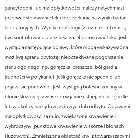
pancytopenii lub małopłytkowości, należy natychmiast
przerwać stosowanie leku bez czekania na wyniki badań
laboratoryjnych. Wyniki morfologii (z rozmazem) muszą
być kontrolowane przez lekarza. Nie stosować leku, jeśli
wystąpią następujące objawy, które mogą wskazywać na
możliwą agranulocytozę: nieoczekiwane pogorszenie
stanu ogólnego (np. gorączka, dreszcze, ból gardła,
trudności w połykaniu). Jeśli gorączka nie spadnie lub
pojawi się ponownie. Jeśli wystąpią bolesne zmiany w
błonie śluzowej, zwłaszcza w jamie ustnej, nosie i gardle
lub w okolicy narządów płciowych lub odbytu. Objawami
małopłytkowości są m.in. zwiększone krwawienie i
wybroczyny (punktowe krwawienie w skórze i błonach
śluzowych). Zmniejszona objętość krwi z towarzyszącymi