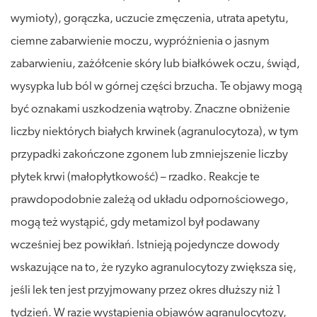
wymioty), gorączka, uczucie zmęczenia, utrata apetytu,
ciemne zabarwienie moczu, wypróżnienia o jasnym
zabarwieniu, zażółcenie skóry lub białkówek oczu, świąd,
wysypka lub ból w górnej części brzucha. Te objawy mogą
być oznakami uszkodzenia wątroby. Znaczne obniżenie
liczby niektórych białych krwinek (agranulocytoza), w tym
przypadki zakończone zgonem lub zmniejszenie liczby
płytek krwi (małopłytkowość) – rzadko. Reakcje te
prawdopodobnie zależą od układu odpornościowego,
mogą też wystąpić, gdy metamizol był podawany
wcześniej bez powikłań. Istnieją pojedyncze dowody
wskazujące na to, że ryzyko agranulocytozy zwiększa się,
jeśli lek ten jest przyjmowany przez okres dłuższy niż 1
tydzień. W razie wystąpienia objawów agranulocytozy,