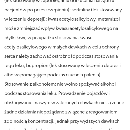
(lek stosowany w zapobieganiu odrzucenia narządu u
pacjentów po przeszczepieniu); sertralina (lek stosowany
w leczeniu depresji); kwas acetylosalicylowy, metamizol
może zmniejszać wpływ kwasu acetylosalicylowego na
płytki krwi, w przypadku stosowania kwasu
acetylosalicylowego w małych dawkach w celu ochrony
serca należy zachować ostrożność podczas stosowania
tego leku; bupropion (lek stosowany w leczeniu depresji
albo wspomagająco podczas rzucania palenia).
Stosowanie z alkoholem: nie wolno spożywać alkohol
podczas stosowania leku. Prowadzenie pojazdów i
obsługiwanie maszyn: w zalecanych dawkach nie są znane
żadne działania niepożądane związane z reagowaniem i
zdolnością koncentracji. Jednak przy wyższych dawkach