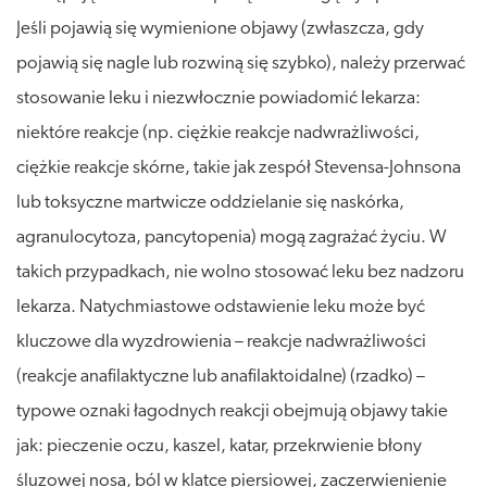
Jeśli pojawią się wymienione objawy (zwłaszcza, gdy
pojawią się nagle lub rozwiną się szybko), należy przerwać
stosowanie leku i niezwłocznie powiadomić lekarza:
niektóre reakcje (np. ciężkie reakcje nadwrażliwości,
ciężkie reakcje skórne, takie jak zespół Stevensa-Johnsona
lub toksyczne martwicze oddzielanie się naskórka,
agranulocytoza, pancytopenia) mogą zagrażać życiu. W
takich przypadkach, nie wolno stosować leku bez nadzoru
lekarza. Natychmiastowe odstawienie leku może być
kluczowe dla wyzdrowienia – reakcje nadwrażliwości
(reakcje anafilaktyczne lub anafilaktoidalne) (rzadko) –
typowe oznaki łagodnych reakcji obejmują objawy takie
jak: pieczenie oczu, kaszel, katar, przekrwienie błony
śluzowej nosa, ból w klatce piersiowej, zaczerwienienie