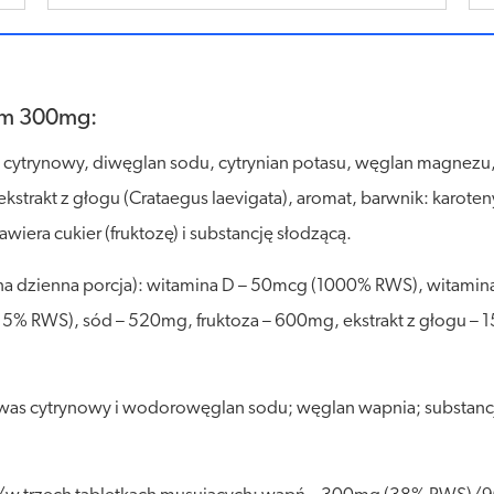
ium 300mg:
s cytrynowy, diwęglan sodu, cytrynian potasu, węglan magnezu, 
strakt z głogu (Crataegus laevigata), aromat, barwnik: karoteny
wiera cukier (fruktozę) i substancję słodzącą.
ana dzienna porcja): witamina D – 50mcg (1000% RWS), witam
5% RWS), sód – 520mg, fruktoza – 600mg, ekstrakt z głogu – 
as cytrynowy i wodorowęglan sodu; węglan wapnia; substancje
.