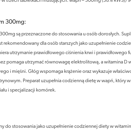
ej/w trzech tabletkach musujących: wapń – 300mg (38% RWS)
ium 300mg:
m 300mg są przeznaczone do stosowania u osób dorosłych. Suple
rekomendowany dla osób starszych jako uzupełnienie codziennej
iera utrzymanie prawidłowego ciśnienia krwi i prawidłowego
z pomaga utrzymać równowagę elektrolitową, a witamina D w
o i mięśni. Głóg wspomaga krążenie oraz wykazuje właściwoś
trynowym. Preparat uzupełnia codzienną dietę w wapń, który 
łu i specjalizacji komórek.
ny do stosowania jako uzupełnienie codziennej diety w witaminy, 