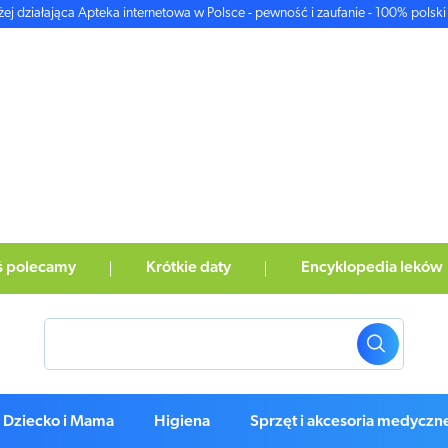
żej działająca Apteka internetowa w Polsce - pewność i zaufanie - 100% polski 
ś polecamy
Krótkie daty
Encyklopedia leków
Dziecko i Mama
Higiena
Sprzęt i akcesoria medyczn