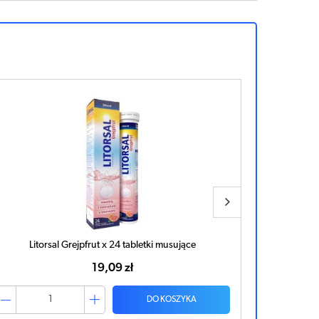
Litorsal Grejpfrut x 24 tabletki musujące
ZDRO
19,09 zł
DO KOSZYKA