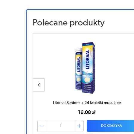
Polecane produkty
ujące
Litorsal Senior+ x 24 tabletki musujące
16,08 zł
ZYKA
DO KOSZYKA