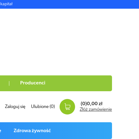
kapitał
Producenci
(0)
0,00 zł
Zaloguj się
Ulubione
(0)
Złóż zamówienie
e
Zdrowa żywność