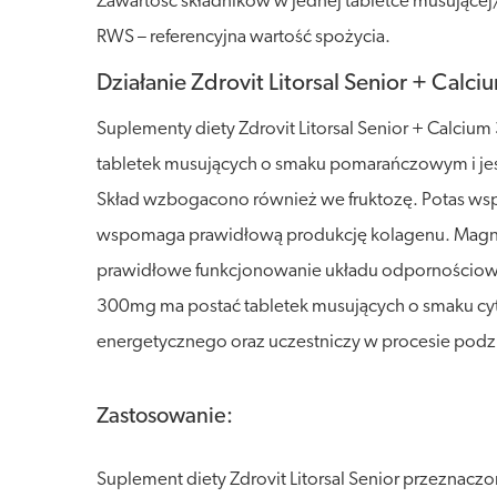
Zawartość składników w jednej tabletce musując
RWS – referencyjna wartość spożycia.
Działanie Zdrovit Litorsal Senior + Calc
Suplementy diety Zdrovit Litorsal Senior + Calciu
tabletek musujących o smaku pomarańczowym i jest 
Skład wzbogacono również we fruktozę. Potas wsp
wspomaga prawidłową produkcję kolagenu. Magne
prawidłowe funkcjonowanie układu odpornościoweg
300mg ma postać tabletek musujących o smaku cy
energetycznego oraz uczestniczy w procesie podzia
Zastosowanie:
Suplement diety Zdrovit Litorsal Senior przeznaczo