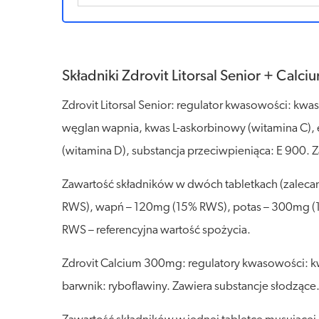
Składniki Zdrovit Litorsal Senior + Calc
Zdrovit Litorsal Senior: regulator kwasowości: kwa
węglan wapnia, kwas L-askorbinowy (witamina C), ek
(witamina D), substancja przeciwpieniąca: E 900. Za
Zawartość składników w dwóch tabletkach (zalec
RWS), wapń – 120mg (15% RWS), potas – 300mg (1
RWS – referencyjna wartość spożycia.
Zdrovit Calcium 300mg: regulatory kwasowości: kw
barwnik: ryboflawiny. Zawiera substancje słodzące