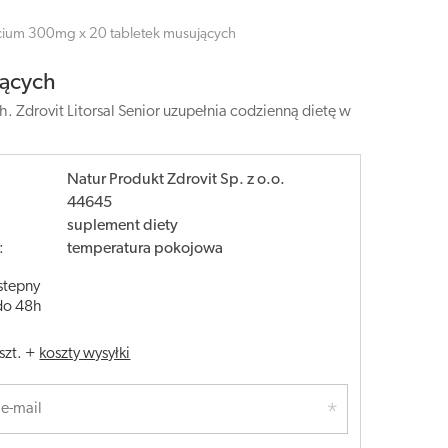
Calcium 300mg x 20 tabletek musujących
jących
 Zdrovit Litorsal Senior uzupełnia codzienną dietę w
Natur Produkt Zdrovit Sp. z o.o.
44645
suplement diety
:
temperatura pokojowa
stepny
do 48h
szt.
+
koszty wysyłki