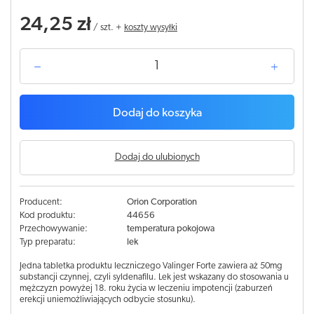
24,25 zł
/
szt.
+
koszty wysyłki
Dodaj do koszyka
Dodaj do ulubionych
Producent:
Orion Corporation
Kod produktu:
44656
Przechowywanie:
temperatura pokojowa
Typ preparatu:
lek
Jedna tabletka produktu leczniczego Valinger Forte zawiera aż 50mg
substancji czynnej, czyli syldenafilu. Lek jest wskazany do stosowania u
mężczyzn powyżej 18. roku życia w leczeniu impotencji (zaburzeń
erekcji uniemożliwiających odbycie stosunku).