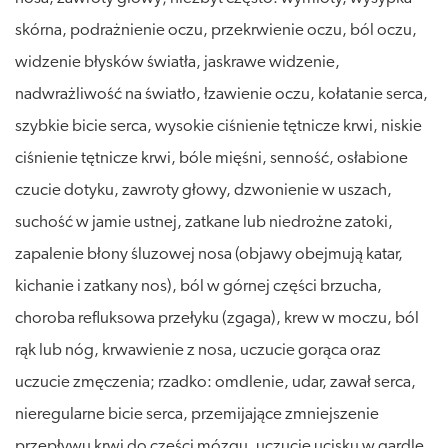
skórna, podrażnienie oczu, przekrwienie oczu, ból oczu,
widzenie błysków światła, jaskrawe widzenie,
nadwrażliwość na światło, łzawienie oczu, kołatanie serca,
szybkie bicie serca, wysokie ciśnienie tętnicze krwi, niskie
ciśnienie tętnicze krwi, bóle mięśni, senność, osłabione
czucie dotyku, zawroty głowy, dzwonienie w uszach,
suchość w jamie ustnej, zatkane lub niedrożne zatoki,
zapalenie błony śluzowej nosa (objawy obejmują katar,
kichanie i zatkany nos), ból w górnej części brzucha,
choroba refluksowa przełyku (zgaga), krew w moczu, ból
rąk lub nóg, krwawienie z nosa, uczucie gorąca oraz
uczucie zmęczenia; rzadko: omdlenie, udar, zawał serca,
nieregularne bicie serca, przemijające zmniejszenie
przepływu krwi do części mózgu, uczucie ucisku w gardle,