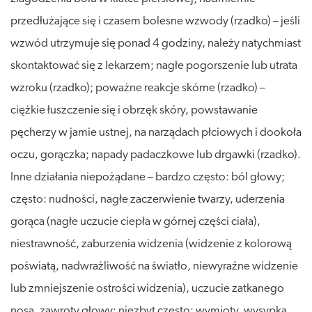
przedłużające się i czasem bolesne wzwody (rzadko) – jeśli
wzwód utrzymuje się ponad 4 godziny, należy natychmiast
skontaktować się z lekarzem; nagłe pogorszenie lub utrata
wzroku (rzadko); poważne reakcje skórne (rzadko) –
ciężkie łuszczenie się i obrzęk skóry, powstawanie
pęcherzy w jamie ustnej, na narządach płciowych i dookoła
oczu, gorączka; napady padaczkowe lub drgawki (rzadko).
Inne działania niepożądane – bardzo często: ból głowy;
często: nudności, nagłe zaczerwienie twarzy, uderzenia
gorąca (nagłe uczucie ciepła w górnej części ciała),
niestrawność, zaburzenia widzenia (widzenie z kolorową
poświatą, nadwrażliwość na światło, niewyraźne widzenie
lub zmniejszenie ostrości widzenia), uczucie zatkanego
nosa, zawroty głowy; niezbyt często: wymioty, wysypka