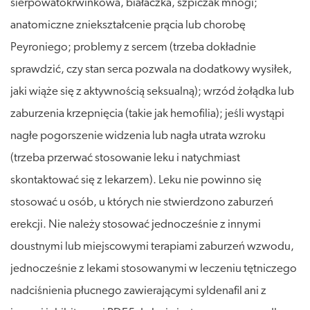
sierpowatokrwinkowa, białaczka, szpiczak mnogi;
anatomiczne zniekształcenie prącia lub chorobę
Peyroniego; problemy z sercem (trzeba dokładnie
sprawdzić, czy stan serca pozwala na dodatkowy wysiłek,
jaki wiąże się z aktywnością seksualną); wrzód żołądka lub
zaburzenia krzepnięcia (takie jak hemofilia); jeśli wystąpi
nagłe pogorszenie widzenia lub nagła utrata wzroku
(trzeba przerwać stosowanie leku i natychmiast
skontaktować się z lekarzem). Leku nie powinno się
stosować u osób, u których nie stwierdzono zaburzeń
erekcji. Nie należy stosować jednocześnie z innymi
doustnymi lub miejscowymi terapiami zaburzeń wzwodu,
jednocześnie z lekami stosowanymi w leczeniu tętniczego
nadciśnienia płucnego zawierającymi syldenafil ani z