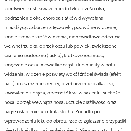
zdrętwienie ust, krwawienie do tylnej części oka,
podrażnienie oka, choroba siatkówki wywołana
miażdżycą, zaburzenia tęczówki, podwójne widzenie,
zmniejszona ostrość widzenia, nieprawidłowe odczucia
we wnętrzu oka, obrzęk oczu lub powiek, zwiększone
ciśnienie śródoczne (jaskra), krótkowzroczność,
zmęczenie oczu, niewielkie cząstki lub punkty w polu
widzenia, widzenie poświaty wokół źródeł światła (efekt
halo), rozszerzenie źrenicy, przebarwienie białka oka,
krwawienie z prącia, obecność krwi w nasieniu, suchość
nosa, obrzęk wewnątrz nosa, uczucie drażliwości oraz
nagłe osłabienie lub utrata słuchu. Ponadto po
wprowadzeniu leku do obrotu rzadko zgłaszano przypadki
niestabilnej dławicy i nagłej śmierci. Nie u wszystkich osób