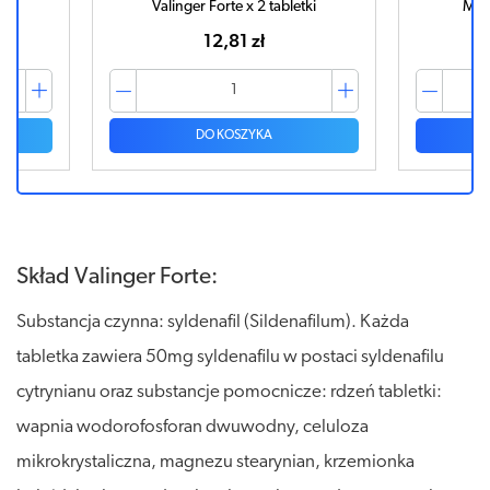
e x 2 tabletki
Maxon Forte x 4 tabletki
1 zł
25,90 zł
SZYKA
DO KOSZYKA
Skład Valinger Forte:
Substancja czynna: syldenafil (Sildenafilum). Każda
tabletka zawiera 50mg syldenafilu w postaci syldenafilu
cytrynianu oraz substancje pomocnicze: rdzeń tabletki:
wapnia wodorofosforan dwuwodny, celuloza
mikrokrystaliczna, magnezu stearynian, krzemionka