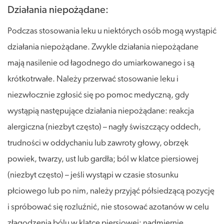
Działania niepożądane:
Podczas stosowania leku u niektórych osób mogą wystąpić
działania niepożądane. Zwykle działania niepożądane
mają nasilenie od łagodnego do umiarkowanego i są
krótkotrwałe. Należy przerwać stosowanie leku i
niezwłocznie zgłosić się po pomoc medyczną, gdy
wystąpią następujące działania niepożądane: reakcja
alergiczna (niezbyt często) – nagły świszczący oddech,
trudności w oddychaniu lub zawroty głowy, obrzęk
powiek, twarzy, ust lub gardła; ból w klatce piersiowej
(niezbyt często) – jeśli wystąpi w czasie stosunku
płciowego lub po nim, należy przyjąć półsiedzącą pozycję
i spróbować się rozluźnić, nie stosować azotanów w celu
złagodzenia bólu w klatce piersiowej; nadmiernie