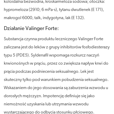
koloidalna bezwodna, kroskarmeloza sodowa; otoczka:
hypromeloza (2910; 6 mPa∙s), tytanu dwutlenek (E 171),
makrogol 6000, talk, indygotyna, lak (E 132).
Działanie Valinger Forte:
Substancja czynna produktu leczniczego Valinger Forte
zaliczana jest do leków z grupy inhibitorów fosfodiesterazy
typu 5 (PDE5). Syldenafil wspomaga rozkurcz naczyń
krwionośnych w prąciu, przez co zwiększa napływ krwi do
prącia podczas podniecenia seksualnego. Lek jest
skuteczny tylko pod warunkiem pobudzenia seksualnego.
Wskazaniem do jego stosowania są zaburzenia wzwodu u
dorosłych mężczyzn. Impotencję definiuje się jako
niemożność uzyskania lub utrzymania wzwodu
wystarczającego do odbycia stosunku płciowego.