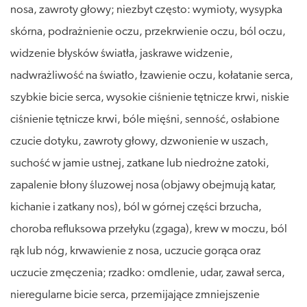
nosa, zawroty głowy; niezbyt często: wymioty, wysypka
skórna, podrażnienie oczu, przekrwienie oczu, ból oczu,
widzenie błysków światła, jaskrawe widzenie,
nadwrażliwość na światło, łzawienie oczu, kołatanie serca,
szybkie bicie serca, wysokie ciśnienie tętnicze krwi, niskie
ciśnienie tętnicze krwi, bóle mięśni, senność, osłabione
czucie dotyku, zawroty głowy, dzwonienie w uszach,
suchość w jamie ustnej, zatkane lub niedrożne zatoki,
zapalenie błony śluzowej nosa (objawy obejmują katar,
kichanie i zatkany nos), ból w górnej części brzucha,
choroba refluksowa przełyku (zgaga), krew w moczu, ból
rąk lub nóg, krwawienie z nosa, uczucie gorąca oraz
uczucie zmęczenia; rzadko: omdlenie, udar, zawał serca,
nieregularne bicie serca, przemijające zmniejszenie