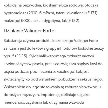
koloidalna bezwodna, kroskarmeloza sodowa; otoczka:
hypromeloza (2910; 6 mPa∙s), tytanu dwutlenek (E 171),
makrogol 6000, talk, indygotyna, lak (E 132).
Działanie Valinger Forte:
Substancja czynna produktu leczniczego Valinger Forte
zaliczana jest do leków z grupy inhibitorów fosfodiesterazy
typu 5 (PDE5). Syldenafil wspomaga rozkurcz naczyń
krwionośnych w prąciu, przez co zwiększa napływ krwi do
prącia podczas podniecenia seksualnego. Lek jest
skuteczny tylko pod warunkiem pobudzenia seksualnego.
Wskazaniem do jego stosowania są zaburzenia wzwodu u
dorosłych mężczyzn. Impotencję definiuje się jako
niemożność uzyskania lub utrzymania wzwodu