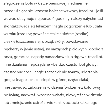
złagodzenia bólu w klatce piersiowej; nadmiernie
przedłużające się i czasem bolesne wzwody (rzadko) – jeśli
wzwód utrzymuje się ponad 4 godziny, należy natychmiast
skontaktować się z lekarzem; nagłe pogorszenie lub utrata
wzroku (rzadko); poważne reakcje skórne (rzadko) –
ciężkie łuszczenie się i obrzęk skóry, powstawanie
pęcherzy w jamie ustnej, na narządach płciowych i dookoła
oczu, gorączka; napady padaczkowe lub drgawki (rzadko).
Inne działania niepożądane – bardzo często: ból głowy;
często: nudności, nagłe zaczerwienie twarzy, uderzenia
gorąca (nagłe uczucie ciepła w górnej części ciała),
niestrawność, zaburzenia widzenia (widzenie z kolorową
poświatą, nadwrażliwość na światło, niewyraźne widzenie
lub zmniejszenie ostrości widzenia), uczucie zatkanego