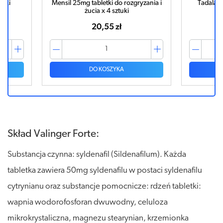
etki
Mensil 25mg tabletki do rozgryzania i
Tadalafi
żucia x 4 sztuki
20,55 zł
DO KOSZYKA
Skład Valinger Forte:
Substancja czynna: syldenafil (Sildenafilum). Każda
tabletka zawiera 50mg syldenafilu w postaci syldenafilu
cytrynianu oraz substancje pomocnicze: rdzeń tabletki:
wapnia wodorofosforan dwuwodny, celuloza
mikrokrystaliczna, magnezu stearynian, krzemionka