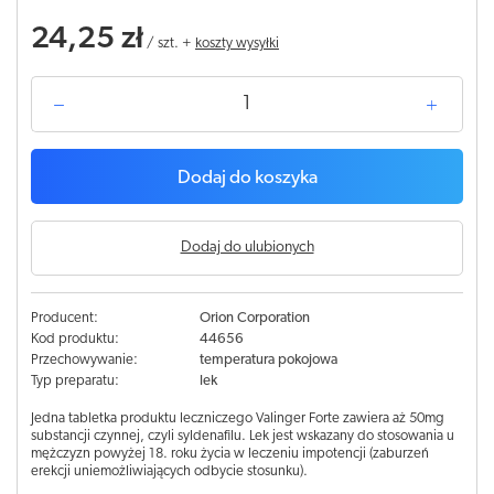
24,25 zł
/
szt.
+
koszty wysyłki
Dodaj do koszyka
Dodaj do ulubionych
Producent:
Orion Corporation
Kod produktu:
44656
Przechowywanie:
temperatura pokojowa
Typ preparatu:
lek
Jedna tabletka produktu leczniczego Valinger Forte zawiera aż 50mg
substancji czynnej, czyli syldenafilu. Lek jest wskazany do stosowania u
mężczyzn powyżej 18. roku życia w leczeniu impotencji (zaburzeń
erekcji uniemożliwiających odbycie stosunku).