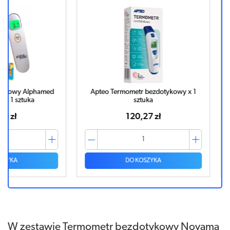
phamed
Apteo Termometr bezdotykowy x 1
Termom
a
sztuka
01
120,27 zł
DO KOSZYKA
W zestawie Termometr bezdotykowy Novama