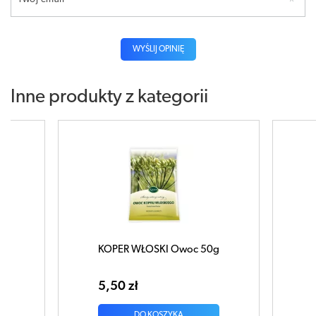
WYŚLIJ OPINIĘ
Inne produkty z kategorii
I Owoc 50g
Szyszka chmielu 25g
5,10 zł
ZYKA
DO KOSZYKA