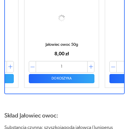
Jałowiec owoc 50g
8,00 zł
DO KOSZYKA
Skład Jałowiec owoc:
Substancja czynna: szyszkojagoda jałowca (Juniperus