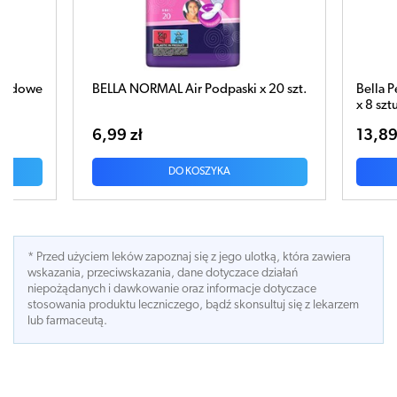
ELLA NORMAL Air Podpaski x 20 szt.
Bella Perfecta Maxi Blue
x 8 sztuk
,99 zł
13,89 zł
DO KOSZYKA
DO KOSZYK
* Przed użyciem leków zapoznaj się z jego ulotką, która zawiera
wskazania, przeciwskazania, dane dotyczace działań
niepożądanych i dawkowanie oraz informacje dotyczace
stosowania produktu leczniczego, bądź skonsultuj się z lekarzem
lub farmaceutą.