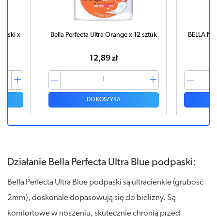
paski x
Bella Perfecta Ultra Orange x 12 sztuk
BELLA NOR
12,89 zł
DO KOSZYKA
Działanie Bella Perfecta Ultra Blue podpaski:
Bella Perfecta Ultra Blue podpaski są ultracienkie (grubość
2mm), doskonale dopasowują się do bielizny. Są
komfortowe w noszeniu, skutecznie chronią przed