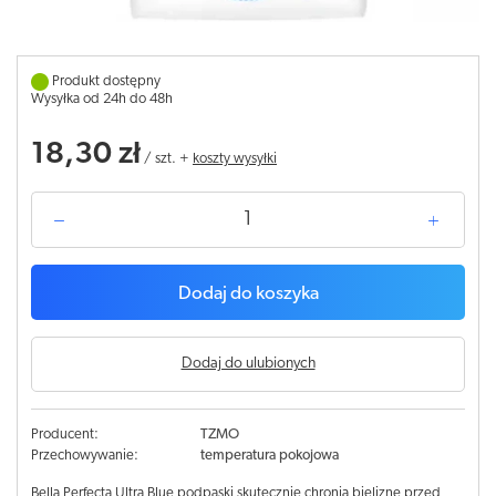
Produkt dostępny
Wysyłka od 24h do 48h
18,30 zł
/
szt.
+
koszty wysyłki
Dodaj do koszyka
Dodaj do ulubionych
Producent:
TZMO
Przechowywanie:
temperatura pokojowa
Bella Perfecta Ultra Blue podpaski skutecznie chronią bieliznę przed