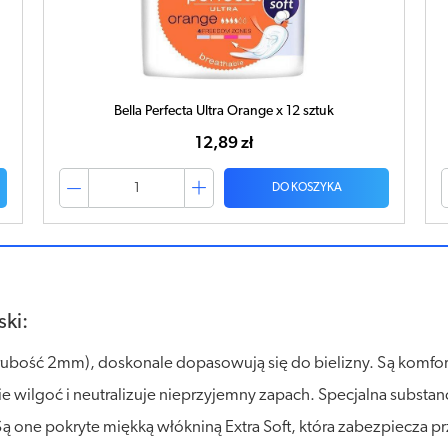
Bella Perfecta Ultra Orange x 12 sztuk
12,89 zł
DO KOSZYKA
ski:
e (grubość 2mm), doskonale dopasowują się do bielizny. Są komf
 wilgoć i neutralizuje nieprzyjemny zapach. Specjalna substan
Są one pokryte miękką włókniną Extra Soft, która zabezpiecza 