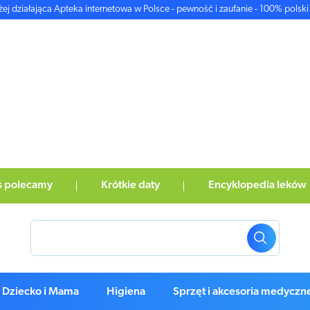
żej działająca Apteka internetowa w Polsce - pewność i zaufanie - 100% polski 
ś polecamy
Krótkie daty
Encyklopedia leków
Dziecko i Mama
Higiena
Sprzęt i akcesoria medyczn