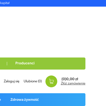
kapitał
Producenci
(0)
0,00 zł
Zaloguj się
Ulubione
(0)
Złóż zamówienie
e
Zdrowa żywność