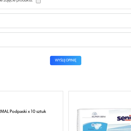
e zdjęcie produktu:
WYŚLIJ OPINIĘ
AL Podpaski x 10 sztuk