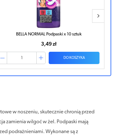
BELLA NORMAL Podpaski x 10 sztuk
BEL
3,49 zł
DO KOSZYKA
ortowe w noszeniu, skutecznie chronią przed
cja zamienia wilgoć w żel. Podpaski mają
przed podrażnieniami. Wykonane są z