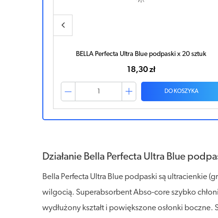
szt.
BELLA Perfecta Ultra Blue podpaski x 20 sztuk
18,30 zł
ZYKA
DO KOSZYKA
Działanie Bella Perfecta Ultra Blue podpa
Bella Perfecta Ultra Blue podpaski są ultracienki
wilgocią. Superabsorbent Abso-core szybko chłonie
wydłużony kształt i powiększone osłonki boczne. 