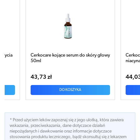
Cerkocare kojące serum do skóry głowy
Cerkocare kojący
50ml
niacynamidem do 
43,73 zł
44,03 zł
DO KOSZYKA
DO
* Przed użyciem leków zapoznaj się z jego ulotką, która zawiera
wskazania, przeciwskazania, dane dotyczace działań
niepożądanych i dawkowanie oraz informacje dotyczace
stosowania produktu leczniczego, bądź skonsultuj się z lekarzem