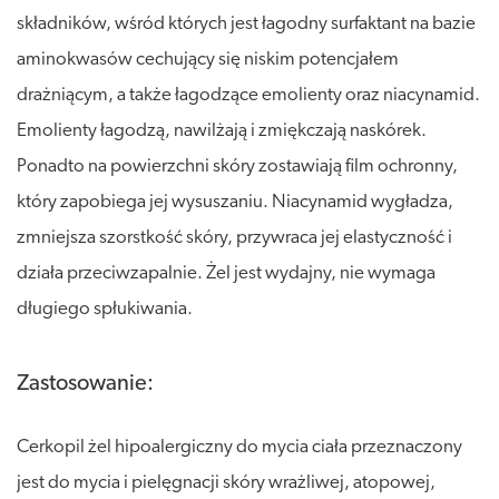
składników, wśród których jest łagodny surfaktant na bazie
aminokwasów cechujący się niskim potencjałem
drażniącym, a także łagodzące emolienty oraz niacynamid.
Emolienty łagodzą, nawilżają i zmiękczają naskórek.
Ponadto na powierzchni skóry zostawiają film ochronny,
który zapobiega jej wysuszaniu. Niacynamid wygładza,
zmniejsza szorstkość skóry, przywraca jej elastyczność i
działa przeciwzapalnie. Żel jest wydajny, nie wymaga
długiego spłukiwania.
Zastosowanie:
Cerkopil żel hipoalergiczny do mycia ciała przeznaczony
jest do mycia i pielęgnacji skóry wrażliwej, atopowej,