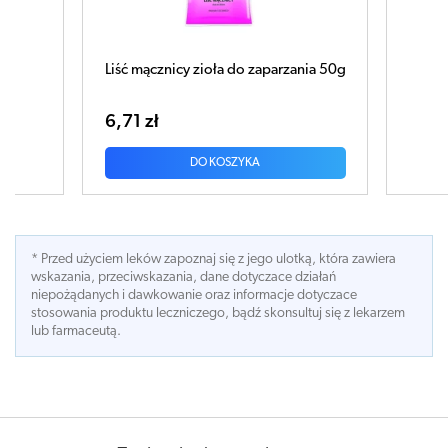
 zaparzania 50g
KOSZYCZEK ARNIKI 25g
9,99 zł
A
DO KOSZYKA
* Przed użyciem leków zapoznaj się z jego ulotką, która zawiera
wskazania, przeciwskazania, dane dotyczace działań
niepożądanych i dawkowanie oraz informacje dotyczace
stosowania produktu leczniczego, bądź skonsultuj się z lekarzem
lub farmaceutą.