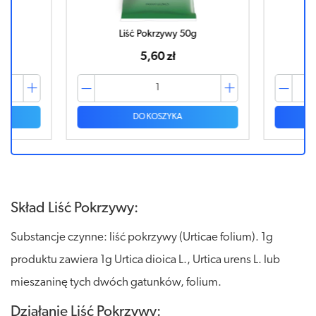
Liść Pokrzywy 50g
Liś
5,60 zł
DO KOSZYKA
Skład Liść Pokrzywy:
Substancje czynne: liść pokrzywy (Urticae folium). 1g
produktu zawiera 1g Urtica dioica L., Urtica urens L. lub
mieszaninę tych dwóch gatunków, folium.
Działanie Liść Pokrzywy: