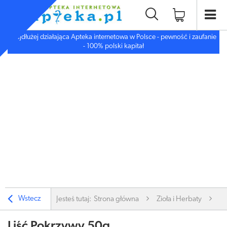
Najdłużej działająca Apteka internetowa w Polsce - pewność i zaufanie
- 100% polski kapitał
Wstecz
Jesteś tutaj:
Strona główna
Zioła i Herbaty
Zi
Liść Pokrzywy 50g