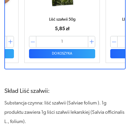
Liść szałwii 50g
LIŚĆ
5,85 zł
DO KOSZYKA
Skład Liść szałwii:
Substancja czynna: liść szałwii (Salviae folium ). 1g
produktu zawiera 1g liści szałwii lekarskiej (Salvia officinalis
L., folium).