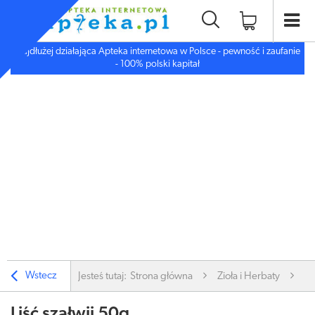
Najdłużej działająca Apteka internetowa w Polsce - pewność i zaufanie
- 100% polski kapitał
Wstecz
Jesteś tutaj:
Strona główna
Zioła i Herbaty
Zi
Liść szałwii 50g