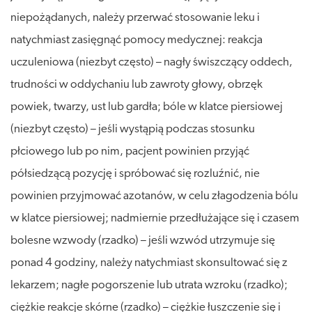
niepożądanych, należy przerwać stosowanie leku i
natychmiast zasięgnąć pomocy medycznej: reakcja
uczuleniowa (niezbyt często) – nagły świszczący oddech,
trudności w oddychaniu lub zawroty głowy, obrzęk
powiek, twarzy, ust lub gardła; bóle w klatce piersiowej
(niezbyt często) – jeśli wystąpią podczas stosunku
płciowego lub po nim, pacjent powinien przyjąć
półsiedzącą pozycję i spróbować się rozluźnić, nie
powinien przyjmować azotanów, w celu złagodzenia bólu
w klatce piersiowej; nadmiernie przedłużające się i czasem
bolesne wzwody (rzadko) – jeśli wzwód utrzymuje się
ponad 4 godziny, należy natychmiast skonsultować się z
lekarzem; nagłe pogorszenie lub utrata wzroku (rzadko);
ciężkie reakcje skórne (rzadko) – ciężkie łuszczenie się i