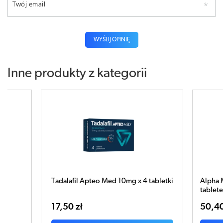
Twój email
WYŚLIJ OPINIĘ
Inne produkty z kategorii
abletki
Alpha Max z palmą sabałową x 60
Tadala
tabletek
50,40 zł
10,23