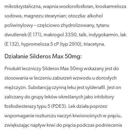
mikrokrystaliczna, wapnia wodorofosforan, kroskarmeloza
sodowa, magnezu stearynian; otoczka: alkohol
poliwinylowy – częściowo zhydrolizowany, tytanu
dwutlenek (E 171), makrogol 3350, talk, indygokarmin, lak
(E 132), hypromeloza 5 cP (typ 2910), triacetyna.
Działanie Silderos Max 50mg:
Produkt leczniczy Silderos Max 50mg wskazany jest do
stosowania w leczeniu zaburzeń wzwodu u dorosłych
mężczyzn. Substancją czynną leku jest syldenafil. Jest on
zaliczany do grupy leków określanych jako inhibitory
fosfodiesterazy typu 5 (PDE5). Lek działa poprzez
wspomaganie rozkurczu naczyń krwionośnych w prąciu,
zwiększając napływ krwi do prącia podczas podniecenia