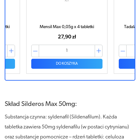
bletki
Mensil Max 0,05g x 4 tabletki
Tadalafi
27,90 zł
DO KOSZYKA
Skład Silderos Max 50mg:
Substancja czynna: syldenafil (Sildenafilum). Każda
tabletka zawiera 50mg syldenafilu (w postaci cytrynianu)
oraz substancje pomocnicze – rdzeń tabletki: celuloza