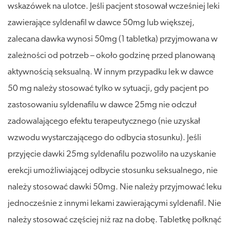
wskazówek na ulotce. Jeśli pacjent stosował wcześniej leki
zawierające syldenafil w dawce 50mg lub większej,
zalecana dawka wynosi 50mg (1 tabletka) przyjmowana w
zależności od potrzeb – około godzinę przed planowaną
aktywnością seksualną. W innym przypadku lek w dawce
50 mg należy stosować tylko w sytuacji, gdy pacjent po
zastosowaniu syldenafilu w dawce 25mg nie odczuł
zadowalającego efektu terapeutycznego (nie uzyskał
wzwodu wystarczającego do odbycia stosunku). Jeśli
przyjęcie dawki 25mg syldenafilu pozwoliło na uzyskanie
erekcji umożliwiającej odbycie stosunku seksualnego, nie
należy stosować dawki 50mg. Nie należy przyjmować leku
jednocześnie z innymi lekami zawierającymi syldenafil. Nie
należy stosować częściej niż raz na dobę. Tabletkę połknąć