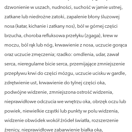
dzwonienie w uszach, nudności, suchość w jamie ustnej,
zatkane lub niedrożne zatoki, zapalenie błony śluzowej
nosa (katar, kichanie i zatkany nos), ból w górnej części
brzucha, choroba refluksowa przełyku (zgaga), krew w
moczu, ból rąk lub nóg, krwawienie z nosa, uczucie gorąca
oraz uczucie zmęczenia; rzadko: omdlenia, udar, zawał
serca, nieregularne bicie serca, przemijające zmniejszenie
przepływu krwi do części mózgu, uczucie ucisku w gardle,
zdrętwienie ust, krwawienie do tylnej części oka,
podwójne widzenie, zmniejszona ostrość widzenia,
nieprawidłowe odczucia we wnętrzu oka, obrzęk oczu lub
powiek, niewielkie cząstki lub punkty w polu widzenia,
widzenie obwódek wokół źródeł światła, rozszerzenie
źrenicy, nieprawidłowe zabarwienie białka oka,