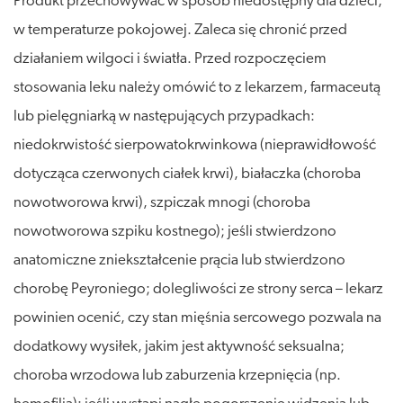
Produkt przechowywać w sposób niedostępny dla dzieci,
w temperaturze pokojowej. Zaleca się chronić przed
działaniem wilgoci i światła. Przed rozpoczęciem
stosowania leku należy omówić to z lekarzem, farmaceutą
lub pielęgniarką w następujących przypadkach:
niedokrwistość sierpowatokrwinkowa (nieprawidłowość
dotycząca czerwonych ciałek krwi), białaczka (choroba
nowotworowa krwi), szpiczak mnogi (choroba
nowotworowa szpiku kostnego); jeśli stwierdzono
anatomiczne zniekształcenie prącia lub stwierdzono
chorobę Peyroniego; dolegliwości ze strony serca – lekarz
powinien ocenić, czy stan mięśnia sercowego pozwala na
dodatkowy wysiłek, jakim jest aktywność seksualna;
choroba wrzodowa lub zaburzenia krzepnięcia (np.