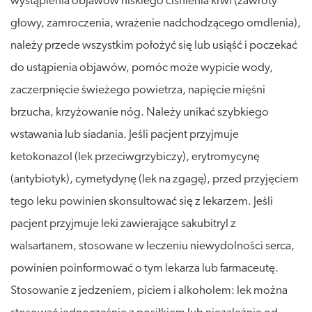
wystąpienia objawów niskiego ciśnienia krwi (zawroty
głowy, zamroczenia, wrażenie nadchodzącego omdlenia),
należy przede wszystkim położyć się lub usiąść i poczekać
do ustąpienia objawów, pomóc może wypicie wody,
zaczerpnięcie świeżego powietrza, napięcie mięśni
brzucha, krzyżowanie nóg. Należy unikać szybkiego
wstawania lub siadania. Jeśli pacjent przyjmuje
ketokonazol (lek przeciwgrzybiczy), erytromycynę
(antybiotyk), cymetydynę (lek na zgagę), przed przyjęciem
tego leku powinien skonsultować się z lekarzem. Jeśli
pacjent przyjmuje leki zawierające sakubitryl z
walsartanem, stosowane w leczeniu niewydolności serca,
powinien poinformować o tym lekarza lub farmaceutę.
Stosowanie z jedzeniem, piciem i alkoholem: lek można