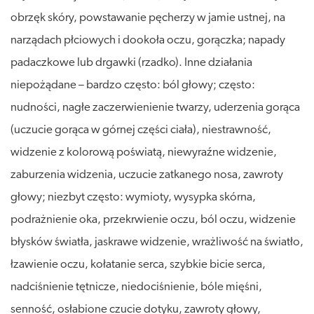
obrzęk skóry, powstawanie pęcherzy w jamie ustnej, na
narządach płciowych i dookoła oczu, gorączka; napady
padaczkowe lub drgawki (rzadko). Inne działania
niepożądane – bardzo często: ból głowy; często:
nudności, nagłe zaczerwienienie twarzy, uderzenia gorąca
(uczucie gorąca w górnej części ciała), niestrawność,
widzenie z kolorową poświatą, niewyraźne widzenie,
zaburzenia widzenia, uczucie zatkanego nosa, zawroty
głowy; niezbyt często: wymioty, wysypka skórna,
podrażnienie oka, przekrwienie oczu, ból oczu, widzenie
błysków światła, jaskrawe widzenie, wrażliwość na światło,
łzawienie oczu, kołatanie serca, szybkie bicie serca,
nadciśnienie tętnicze, niedociśnienie, bóle mięśni,
senność, osłabione czucie dotyku, zawroty głowy,