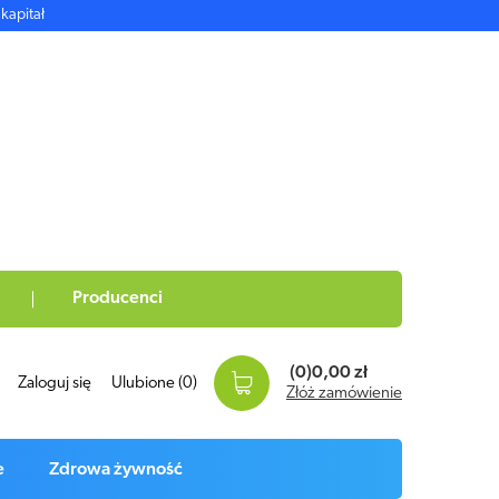
kapitał
Producenci
(0)
0,00 zł
Zaloguj się
Ulubione
(0)
Złóż zamówienie
e
Zdrowa żywność