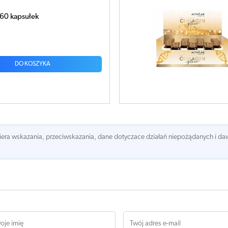
Collagen Glow 30ml x 15 sztuk
145,34 zł
DO KOSZYKA
awiera wskazania, przeciwskazania, dane dotyczace działań niepożądanych i 