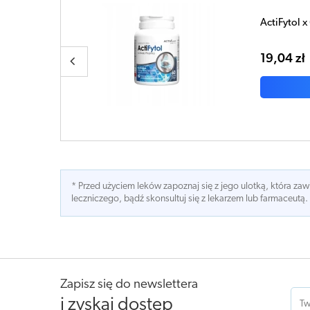
kapsułek
DO KOSZYKA
* Przed użyciem leków zapoznaj się z jego ulotką, która z
leczniczego, bądź skonsultuj się z lekarzem lub farmaceutą.
Zapisz się do newslettera
i zyskaj dostęp