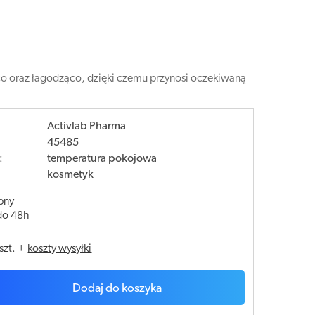
ąco oraz łagodząco, dzięki czemu przynosi oczekiwaną
Activlab Pharma
45485
:
temperatura pokojowa
kosmetyk
pny
do 48h
szt.
+
koszty wysyłki
Dodaj do koszyka