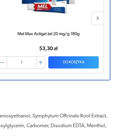
Mel Max 15mg x 10 tabletek ulegających rozpadowi w
Mel 7,5m
jamie ustnej
13,50 zł
DO KOSZYKA
Phenoxyethanol, Symphytum Offcinale Root Extract,
hexylglycerin, Carbomer, Disodium EDTA, Menthol,