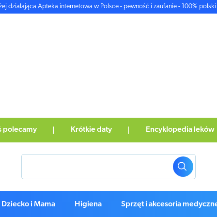
żej działająca Apteka internetowa w Polsce - pewność i zaufanie - 100% polski 
ś polecamy
Krótkie daty
Encyklopedia leków
Dziecko i Mama
Higiena
Sprzęt i akcesoria medyczn