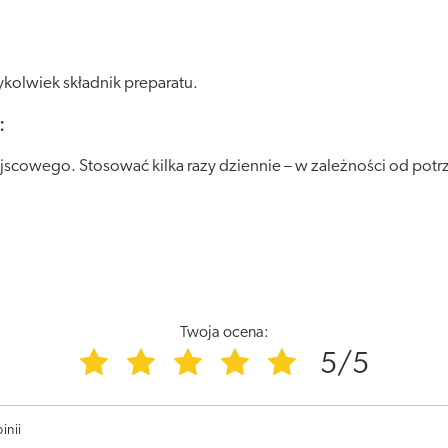
kolwiek składnik preparatu.
:
scowego. Stosować kilka razy dziennie – w zależności od potr
Twoja ocena:
5/5
inii