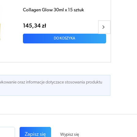
Collagen 15 000mg shot x 1 sztuka
5,93 zł
DO KOSZYKA
dawkowanie oraz informacje dotyczace stosowania produktu
Zapisz się
Wypisz się