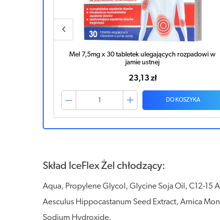
zpadowi w
Mel Max Actigel żel 20 mg/g 100g
31,37 zł
ZYKA
DO KOSZYKA
Skład IceFlex Żel chłodzący:
Aqua, Propylene Glycol, Glycine Soja Oil, C12-15 A
Aesculus Hippocastanum Seed Extract, Arnica Monta
Sodium Hydroxide.