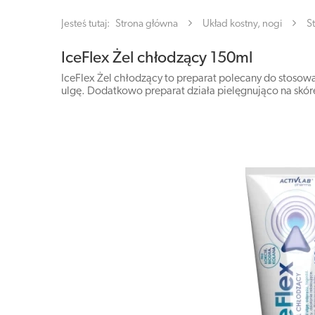
Jesteś tutaj:
Strona główna
Układ kostny, nogi
S
IceFlex Żel chłodzący 150ml
IceFlex Żel chłodzący to preparat polecany do stosow
ulgę. Dodatkowo preparat działa pielęgnująco na skórę