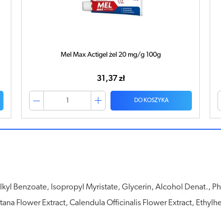
Mel Max Actigel żel 20 mg/g 180g
53,30 zł
DO KOSZYKA
lkyl Benzoate, Isopropyl Myristate, Glycerin, Alcohol Denat., 
na Flower Extract, Calendula Officinalis Flower Extract, Ethyl