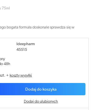
y 75ml
 Jego bogata formuła doskonale sprawdza się w
Ideepharm
45515
pny
do 48h
szt.
+
koszty wysyłki
Dodaj do koszyka
Dodaj do ulubionych