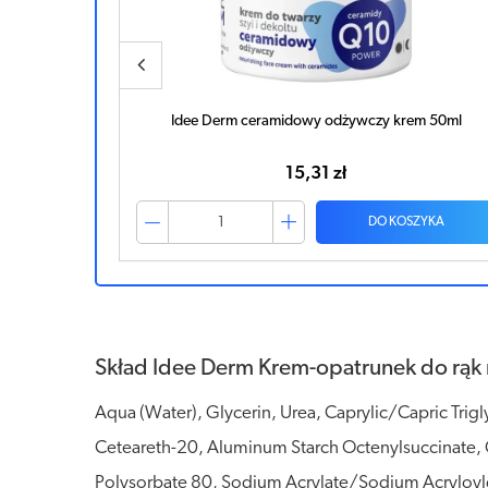
em 50ml
Bepanthen Sensiderm krem 50g
88,03 zł
ZYKA
DO KOSZYKA
Skład Idee Derm Krem-opatrunek do rąk 
Aqua (Water), Glycerin, Urea, Caprylic/Capric Trig
Ceteareth-20, Aluminum Starch Octenylsuccinate, 
Polysorbate 80, Sodium Acrylate/Sodium Acryloyld