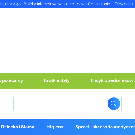
żej działająca Apteka internetowa w Polsce - pewność i zaufanie - 100% polski 
ś polecamy
Krótkie daty
Encyklopedia leków
Dziecko i Mama
Higiena
Sprzęt i akcesoria medyczn