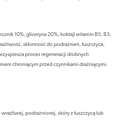
cznik 10%, gliceryna 20%, koktajl witamin B5, B3,
wrażliwość, skłonność do podrażnień, łuszczyca,
przyspiesza proces regeneracji drobnych
filmem chroniącym przed czynnikami drażniącymi.
wrażliwej, podrażnionej, skóry z łuszczycą lub