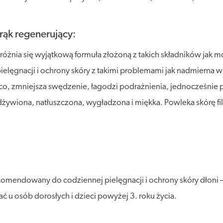
rąk regenerujący:
żnia się wyjątkową formuła złożoną z takich składników jak mo
pielęgnacji i ochrony skóry z takimi problemami jak nadmierna 
ąco, zmniejsza swędzenie, łagodzi podrażnienia, jednocześnie 
odżywiona, natłuszczona, wygładzona i miękka. Powleka skórę 
mendowany do codziennej pielęgnacji i ochrony skóry dłoni – 
u osób dorosłych i dzieci powyżej 3. roku życia.