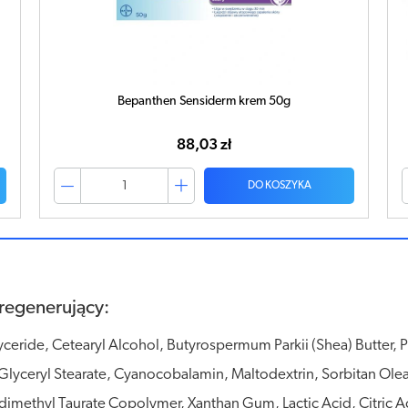
Bepanthen Sensiderm krem 20g
40,33 zł
DO KOSZYKA
regenerujący:
lyceride, Cetearyl Alcohol, Butyrospermum Parkii (Shea) Butter,
Glyceryl Stearate, Cyanocobalamin, Maltodextrin, Sorbitan Ole
imethyl Taurate Copolymer, Xanthan Gum, Lactic Acid, Citric A