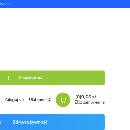
kapitał
Producenci
(0)
0,00 zł
Zaloguj się
Ulubione
(0)
Złóż zamówienie
e
Zdrowa żywność