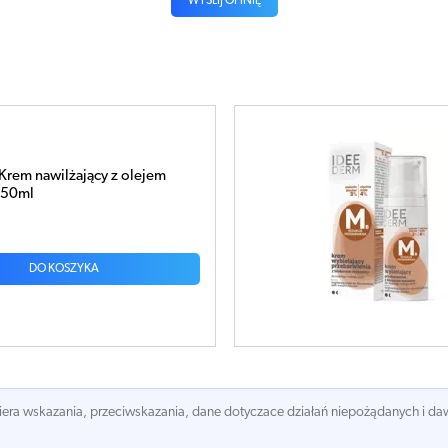
WYŚLIJ OPINIĘ
Krem wybielający
nia z blokerem melaniny 50ml
DO KOSZYKA
awiera wskazania, przeciwskazania, dane dotyczace działań niepożądanych i 