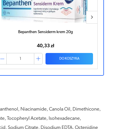
Bepanthen Tattoo maść pielęgnująca wytatuowaną
Idee D
skórę 50g
51,51 zł
DO KOSZYKA
 Panthenol, Niacinamide, Canola Oil, Dimethicone,
ate, Tocopheryl Acetate, Isohexadecane,
cid, Sodium Citrate, Disodium EDTA, Octenidine