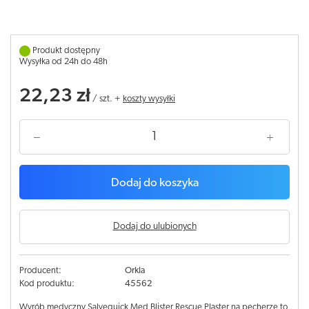
Produkt dostępny
Wysyłka od 24h do 48h
22,23 zł
/
szt.
+
koszty wysyłki
Dodaj do koszyka
Dodaj do ulubionych
Producent:
Orkla
Kod produktu:
45562
Wyrób medyczny Salvequick Med Blister Rescue Plaster na pęcherze to