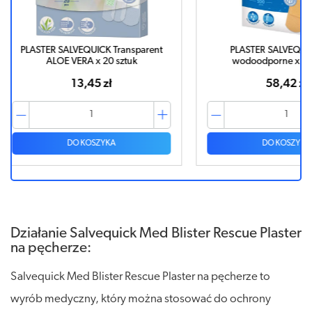
parent
PLASTER SALVEQUICK Małe
PLASTER 
wodoodporne x 100 sztuk
58,42 zł
DO KOSZYKA
Działanie Salvequick Med Blister Rescue Plaster
na pęcherze:
Salvequick Med Blister Rescue Plaster na pęcherze to
wyrób medyczny, który można stosować do ochrony