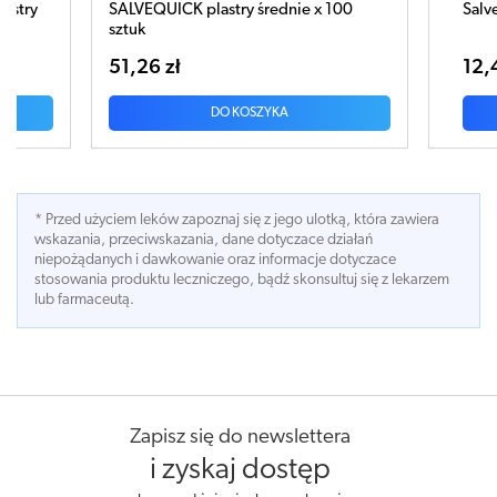
x 100
Salvequick Barbie plastry x 14 sztuk
SALV
na p
12,47 zł
25,
DO KOSZYKA
* Przed użyciem leków zapoznaj się z jego ulotką, która zawiera
wskazania, przeciwskazania, dane dotyczace działań
niepożądanych i dawkowanie oraz informacje dotyczace
stosowania produktu leczniczego, bądź skonsultuj się z lekarzem
lub farmaceutą.
Zapisz się do newslettera
i zyskaj dostęp