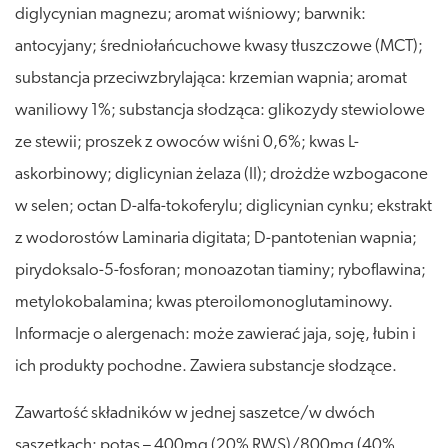
diglycynian magnezu; aromat wiśniowy; barwnik:
antocyjany; średniołańcuchowe kwasy tłuszczowe (MCT);
substancja przeciwzbrylająca: krzemian wapnia; aromat
waniliowy 1%; substancja słodząca: glikozydy stewiolowe
ze stewii; proszek z owoców wiśni 0,6%; kwas L-
askorbinowy; diglicynian żelaza (II); drożdże wzbogacone
w selen; octan D-alfa-tokoferylu; diglicynian cynku; ekstrakt
z wodorostów Laminaria digitata; D-pantotenian wapnia;
pirydoksalo-5-fosforan; monoazotan tiaminy; ryboflawina;
metylokobalamina; kwas pteroilomonoglutaminowy.
Informacje o alergenach: może zawierać jaja, soję, łubin i
ich produkty pochodne. Zawiera substancje słodzące.
Zawartość składników w jednej saszetce/w dwóch
saszetkach: potas – 400mg (20% RWS)/800mg (40%