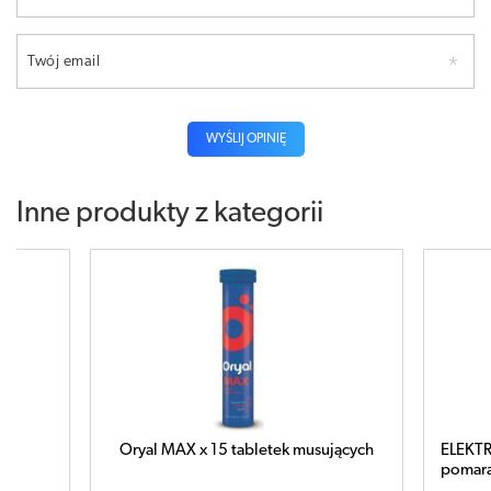
Twój email
WYŚLIJ OPINIĘ
Inne produkty z kategorii
usujących
ELEKTROLITY x 7 saszetek smak
Ory
pomarańczowy