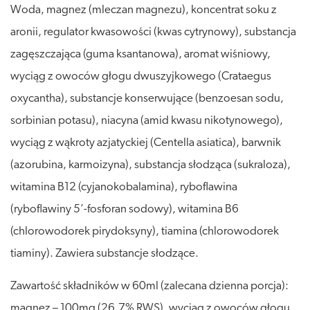
Woda, magnez (mleczan magnezu), koncentrat soku z
aronii, regulator kwasowości (kwas cytrynowy), substancja
zagęszczająca (guma ksantanowa), aromat wiśniowy,
wyciąg z owoców głogu dwuszyjkowego (Crataegus
oxycantha), substancje konserwujące (benzoesan sodu,
sorbinian potasu), niacyna (amid kwasu nikotynowego),
wyciąg z wąkroty azjatyckiej (Centella asiatica), barwnik
(azorubina, karmoizyna), substancja słodząca (sukraloza),
witamina B12 (cyjanokobalamina), ryboflawina
(ryboflawiny 5’-fosforan sodowy), witamina B6
(chlorowodorek pirydoksyny), tiamina (chlorowodorek
tiaminy). Zawiera substancje słodzące.
Zawartość składników w 60ml (zalecana dzienna porcja):
magnez – 100mg (26,7% RWS), wyciąg z owoców głogu