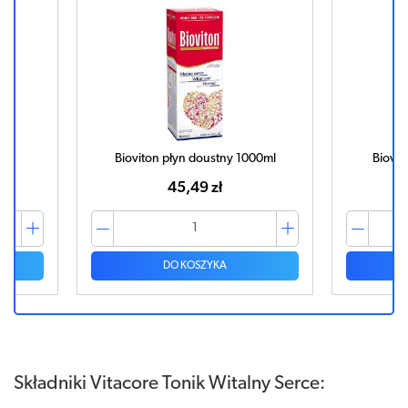
ml
Bioviton płyn doustny 1000ml
Biovit
45,49 zł
DO KOSZYKA
Składniki Vitacore Tonik Witalny Serce: