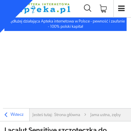
Najdłużej działająca Apteka internetowa w Polsce - pewność i zaufanie
- 100% polski kapitał
Wstecz
Jesteś tutaj:
Strona główna
Jama ustna, zęby
Lacalut Sensitive szczoteczka do