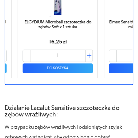
czka do
Elmex Sensitive szczoteczka do zębów
JORD
miękka x 1 sztuka
ULTRASOFT 
16,08 zł
DO KOSZYKA
Działanie Lacalut Sensitive szczoteczka do
zębów wrażliwych:
W przypadku zębów wrażliwych i odsłoniętych szyjek
zębowych ważne jest, aby odpowiednio dobrać