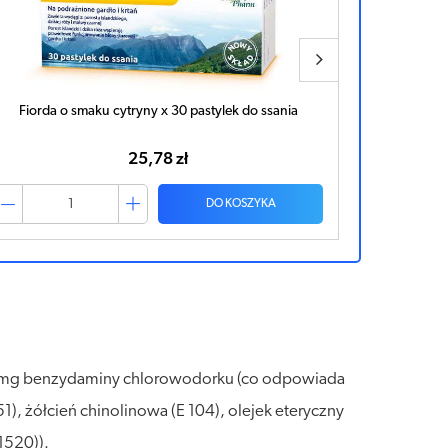
Fiorda o smaku cytryny x 30 pastylek do ssania
TANTUM V
25,78 zł
DO KOSZYKA
a 3mg benzydaminy chlorowodorku (co odpowiada
, żółcień chinolinowa (E 104), olejek eteryczny
1520)).