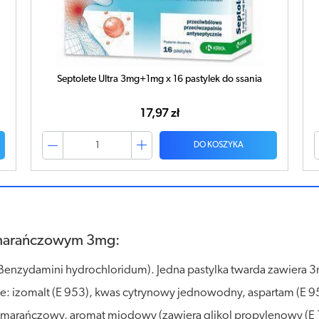
Septolete Ultra 3mg+1mg x 16 pastylek do ssania
17,97 zł
DO KOSZYKA
marańczowym 3mg:
Benzydamini hydrochloridum). Jedna pastylka twarda zawier
izomalt (E 953), kwas cytrynowy jednowodny, aspartam (E 951)
omarańczowy, aromat miodowy (zawiera glikol propylenowy (E 