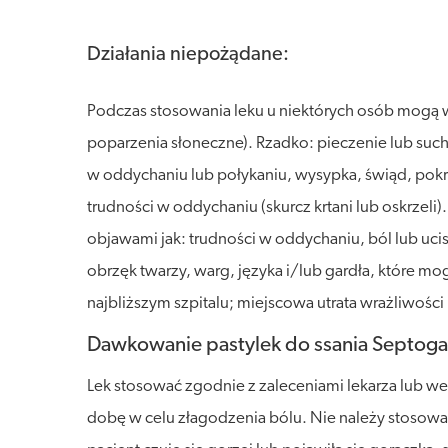
Działania niepożądane:
Podczas stosowania leku u niektórych osób mogą 
poparzenia słoneczne). Rzadko: pieczenie lub such
w oddychaniu lub połykaniu, wysypka, świąd, pokrz
trudności w oddychaniu (skurcz krtani lub oskrzeli).
objawami jak: trudności w oddychaniu, ból lub ucis
obrzęk twarzy, warg, języka i/lub gardła, które mo
najbliższym szpitalu; miejscowa utrata wrażliwości
Dawkowanie pastylek do ssania Septo
Lek stosować zgodnie z zaleceniami lekarza lub wed
dobę w celu złagodzenia bólu. Nie należy stosować w