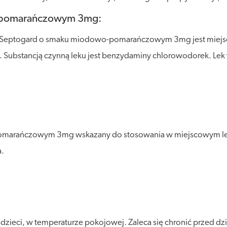
o-pomarańczowym 3mg:
 Septogard o smaku miodowo-pomarańczowym 3mg jest miejsco
a. Substancją czynną leku jest benzydaminy chlorowodorek. Le
pomarańczowym 3mg wskazany do stosowania w miejscowym le
a.
ieci, w temperaturze pokojowej. Zaleca się chronić przed dzia