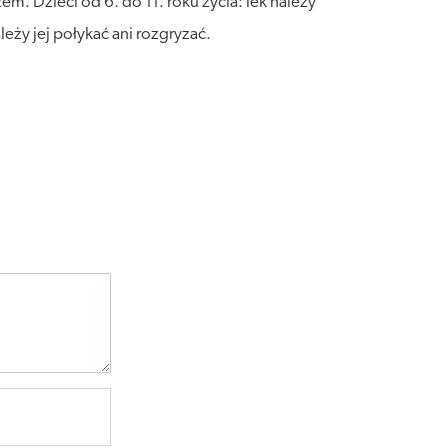
zem. Dzieci od 6. do 11. roku życia: lek należy
eży jej połykać ani rozgryzać.