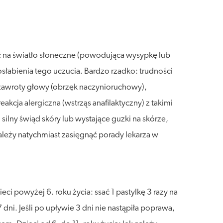
ć na światło słoneczne (powodująca wysypkę lub
słabienia tego uczucia. Bardzo rzadko: trudności
, zawroty głowy (obrzęk naczynioruchowy),
eakcja alergiczna (wstrząs anafilaktyczny) z takimi
ilny świąd skóry lub wystające guzki na skórze,
należy natychmiast zasięgnąć porady lekarza w
i powyżej 6. roku życia: ssać 1 pastylkę 3 razy na
dni. Jeśli po upływie 3 dni nie nastąpiła poprawa,