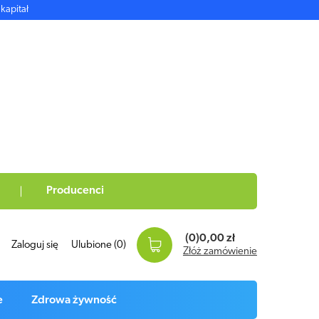
kapitał
Producenci
(0)
0,00 zł
Zaloguj się
Ulubione
(0)
Złóż zamówienie
e
Zdrowa żywność