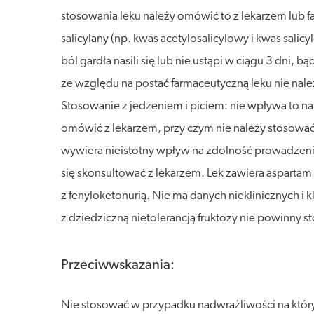
stosowania leku należy omówić to z lekarzem lub fa
salicylany (np. kwas acetylosalicylowy i kwas salic
ból gardła nasili się lub nie ustąpi w ciągu 3 dni, 
ze względu na postać farmaceutyczną leku nie nale
Stosowanie z jedzeniem i piciem: nie wpływa to na 
omówić z lekarzem, przy czym nie należy stosować 
wywiera nieistotny wpływ na zdolność prowadzenia
się skonsultować z lekarzem. Lek zawiera asparta
z fenyloketonurią. Nie ma danych nieklinicznych i 
z dziedziczną nietolerancją fruktozy nie powinny
Przeciwwskazania:
Nie stosować w przypadku nadwrażliwości na który