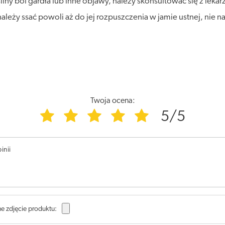
silny ból gardła lub inne objawy, należy skonsultować się z lekar
ży ssać powoli aż do jej rozpuszczenia w jamie ustnej, nie nal
Twoja ocena:
5/5
inii
e zdjęcie produktu: