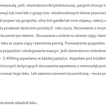
rmaceutą, jeśli: stwierdzono fenyloketonurię; pacjent choruje l
ylowy) lub inne leki z grupy tzw. niesteroidowych leków przeciw
bądź pojawi się gorączka, silny ból gardła lub inne objawy, należ
ży podawać dzieciom poniżej 6. roku życia. Stosowanie z innym
leczenie tym lekiem. Stosowanie u kobiet w okresie ciąży i kar
leku w czasie ciąży i karmienia piersią. Prowadzenie pojazdów
 pojazdów i obsługiwania maszyn. Jeśli stwierdzono nietoleran
m – 3,409mg aspartamu w każdej pastylce. Aspartam jest źródłe
klinicznych dotyczących stosowania aspartamu u niemowląt poniż
 stosować tego leku. Lek zawiera czerwień koszenilową – może 
kolwiek składnik leku.