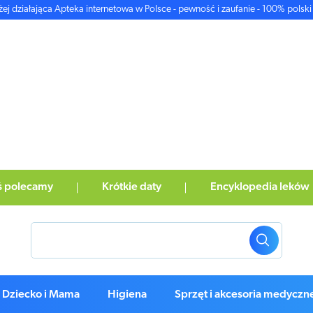
żej działająca Apteka internetowa w Polsce - pewność i zaufanie - 100% polski 
ś polecamy
Krótkie daty
Encyklopedia leków
Dziecko i Mama
Higiena
Sprzęt i akcesoria medyczn