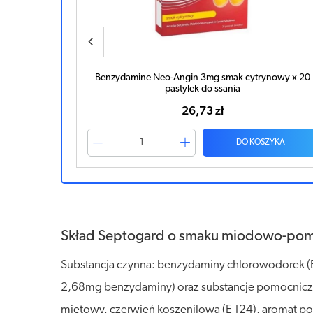
ania smak
Benzydamine Neo-Angin 3mg smak cytrynowy x 20
pastylek do ssania
26,73 zł
ZYKA
DO KOSZYKA
Skład Septogard o smaku miodowo-po
Substancja czynna: benzydaminy chlorowodorek (
2,68mg benzydaminy) oraz substancje pomocnicze: 
miętowy, czerwień koszenilowa (E 124), aromat p