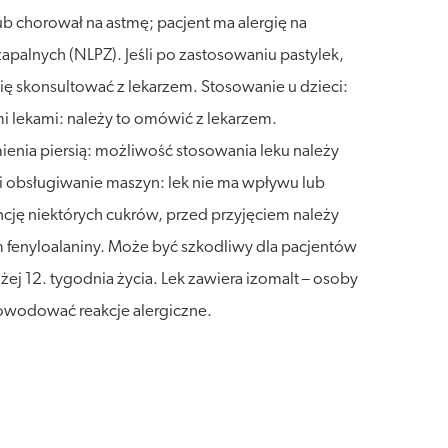
ub chorował na astmę; pacjent ma alergię na
zapalnych (NLPZ). Jeśli po zastosowaniu pastylek,
y się skonsultować z lekarzem. Stosowanie u dzieci:
i lekami: należy to omówić z lekarzem.
mienia piersią: możliwość stosowania leku należy
 i obsługiwanie maszyn: lek nie ma wpływu lub
cję niektórych cukrów, przed przyjęciem należy
m fenyloalaniny. Może być szkodliwy dla pacjentów
ej 12. tygodnia życia. Lek zawiera izomalt – osoby
powodować reakcje alergiczne.