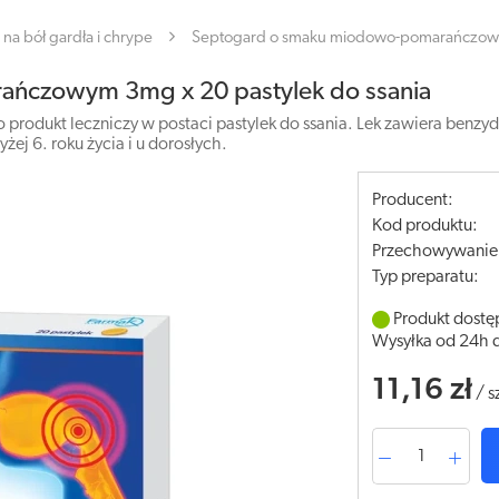
na bół gardła i chrype
Septogard o smaku miodowo-pomarańczowym
ńczowym 3mg x 20 pastylek do ssania
dukt leczniczy w postaci pastylek do ssania. Lek zawiera benzyd
ej 6. roku życia i u dorosłych.
Producent:
Kod produktu:
Przechowywanie
Typ preparatu:
Produkt dostę
Wysyłka od 24h 
11,16 zł
/
s