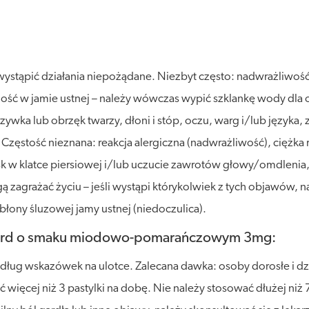
wystąpić działania niepożądane. Niezbyt często: nadwrażliwoś
ość w jamie ustnej – należy wówczas wypić szklankę wody dla o
ywka lub obrzęk twarzy, dłoni i stóp, oczu, warg i/lub języka
 Częstość nieznana: reakcja alergiczna (nadwrażliwość), ciężka r
k w klatce piersiowej i/lub uczucie zawrotów głowy/omdlenia, s
gą zagrażać życiu – jeśli wystąpi którykolwiek z tych objawów, 
 błony śluzowej jamy ustnej (niedoczulica).
gard o smaku miodowo-pomarańczowym 3mg:
ług wskazówek na ulotce. Zalecana dawka: osoby dorosłe i dziec
ięcej niż 3 pastylki na dobę. Nie należy stosować dłużej niż 7 