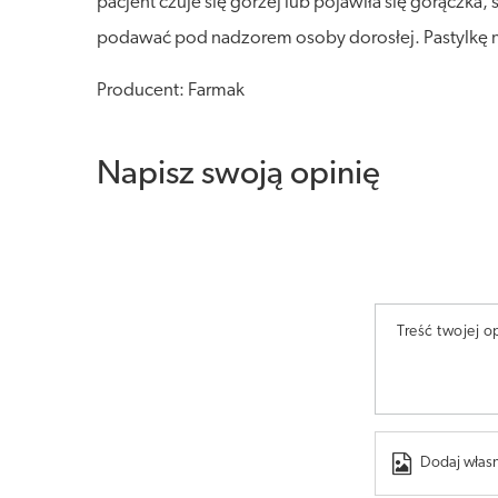
pacjent czuje się gorzej lub pojawiła się gorączka, 
podawać pod nadzorem osoby dorosłej. Pastylkę nale
Producent: Farmak
Napisz swoją opinię
Treść twojej op
Dodaj własn