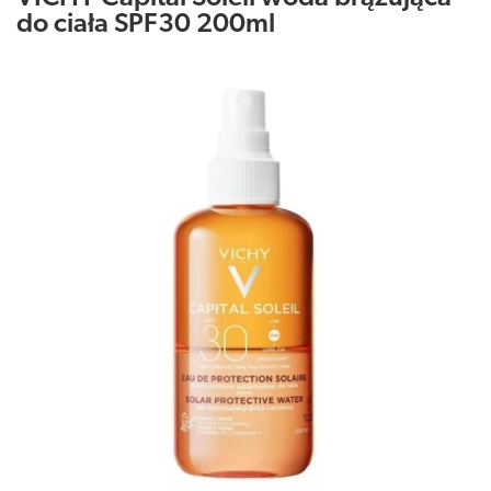
do ciała SPF30 200ml