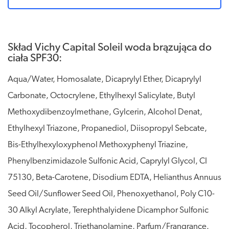
Skład Vichy Capital Soleil woda brązująca do
ciała SPF30:
Aqua/Water, Homosalate, Dicaprylyl Ether, Dicaprylyl
Carbonate, Octocrylene, Ethylhexyl Salicylate, Butyl
Methoxydibenzoylmethane, Gylcerin, Alcohol Denat,
Ethylhexyl Triazone, Propanediol, Diisopropyl Sebcate,
Bis-Ethylhexyloxyphenol Methoxyphenyl Triazine,
Phenylbenzimidazole Sulfonic Acid, Caprylyl Glycol, CI
75130, Beta-Carotene, Disodium EDTA, Helianthus Annuus
Seed Oil/Sunflower Seed Oil, Phenoxyethanol, Poly C10-
30 Alkyl Acrylate, Terephthalyidene Dicamphor Sulfonic
Acid, Tocopherol, Triethanolamine, Parfum/Frangrance.