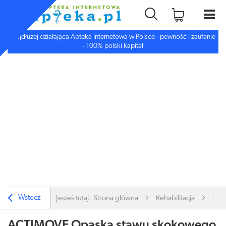
Najdłużej działająca Apteka internetowa w Polsce - pewność i zaufanie
- 100% polski kapitał
Wstecz
Jesteś tutaj:
Strona główna
Rehabilitacja
Stab
ACTIMOVE Opaska stawu skokowego