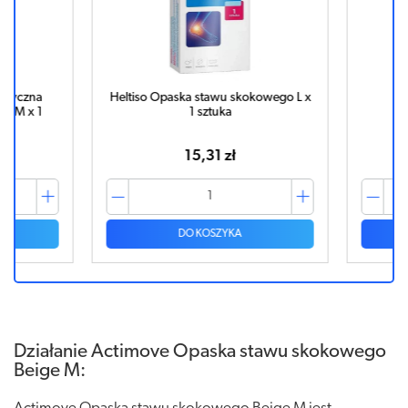
yczna
Heltiso Opaska stawu skokowego L x
ACTI
M x 1
1 sztuka
kola
15,31 zł
DO KOSZYKA
Działanie Actimove Opaska stawu skokowego
Beige M: