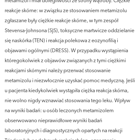
metamizol i miał dolegliwości ze strony wątroby. Ciężkie
reakcje skórne: w związku ze stosowaniem metamizolu
zgłaszane były ciężkie reakcje skórne, w tym zespół
Stevensa-Johnsona (SJS), toksyczne martwicze oddzielanie
się naskórka (TEN) i reakcja polekowa z eozynofilią i
objawami ogólnymi (DRESS). W przypadku wystąpienia
któregokolwiek z objawów związanych z tymi ciężkimi
reakcjami skórnymi należy przerwać stosowanie
metamizolu i niezwłocznie uzyskać pomoc medyczną. Jeśli
u pacjenta kiedykolwiek wystąpiła ciężka reakcja skórna,
nie wolno nigdy wznawiać stosowania tego leku. Wpływ
na wyniki badań: u osób leczonych metamizolem
obserwowano nieprawidłowe wyniki badań
laboratoryjnych i diagnostycznych opartych na reakcji