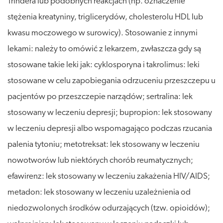
Trindera lub podobnych reakcjach (np. oznaczenie
stężenia kreatyniny, triglicerydów, cholesterolu HDL lub
kwasu moczowego w surowicy). Stosowanie z innymi
lekami: należy to omówić z lekarzem, zwłaszcza gdy są
stosowane takie leki jak: cyklosporyna i takrolimus: leki
stosowane w celu zapobiegania odrzuceniu przeszczepu u
pacjentów po przeszczepie narządów; sertralina: lek
stosowany w leczeniu depresji; bupropion: lek stosowany
w leczeniu depresji albo wspomagająco podczas rzucania
palenia tytoniu; metotreksat: lek stosowany w leczeniu
nowotworów lub niektórych chorób reumatycznych;
efawirenz: lek stosowany w leczeniu zakażenia HIV/AIDS;
metadon: lek stosowany w leczeniu uzależnienia od
niedozwolonych środków odurzających (tzw. opioidów);