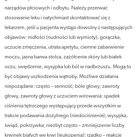
narządów płciowych i odbytu. Należy przerwać
stosowanie leku i natychmiast skontaktować się z
lekarzem, jeśli u pacjenta wystąpi dowolny z następujących
objawów: mdłości (nudności lub wymioty), gorączka,
uczucie zmęczenia, utrata apetytu, ciemne zabarwienie
moczu, jasna barwa stolca, zażółcenie skóry lub białek
oczu, swędzenie, wysypka lub ból w nadbrzuszu. Mogą to
być objawy uszkodzenia wątroby. Możliwe działania
niepożądane: często – senność; bóle głowy; zawroty
głowy, zawroty głowy z uczuciem wirowania; spadek
ciśnienia tętniczego występujący przede wszystkim w
trakcie podawania dożylnego (niedociśnienie); wysypka,
świąd, pokrzywka; niezbyt często – zmniejszenie liczby
krwinek białych we krwi (leukopenia); rzadko – reakcje