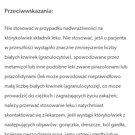
Przeciwwskazania:
Nie stosować w przypadku nadwrażliwości na
którykolwiek składnik leku. Nie stosować, jeśli u pacjenta
w przeszłości wystąpiło znaczne zmniejszenie liczby
białych krwinek (granulocytów), spowodowane przez
metamizol lub inne podobne leki zwane pirazolonami lub
pirazolidynami (lek może powodować nieprawidłowo
małą liczbę białych krwinek (agranulocytozę), co może
prowadzić do ciężkich i zagrażających życiu zakażeń;
należy przerwać stosowanie leku i natychmiast
skontaktować się z lekarzem, jeśli wystąpi którykolwiek z
następujących objawów: gorączka, dreszcze, ból gardła,
bolesne owrzodzenia nosa, jamy ustnej i gardła lub w