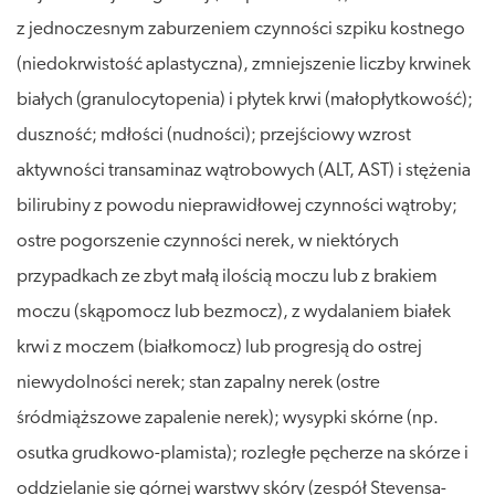
z jednoczesnym zaburzeniem czynności szpiku kostnego
(niedokrwistość aplastyczna), zmniejszenie liczby krwinek
białych (granulocytopenia) i płytek krwi (małopłytkowość);
duszność; mdłości (nudności); przejściowy wzrost
aktywności transaminaz wątrobowych (ALT, AST) i stężenia
bilirubiny z powodu nieprawidłowej czynności wątroby;
ostre pogorszenie czynności nerek, w niektórych
przypadkach ze zbyt małą ilością moczu lub z brakiem
moczu (skąpomocz lub bezmocz), z wydalaniem białek
krwi z moczem (białkomocz) lub progresją do ostrej
niewydolności nerek; stan zapalny nerek (ostre
śródmiąższowe zapalenie nerek); wysypki skórne (np.
osutka grudkowo-plamista); rozległe pęcherze na skórze i
oddzielanie się górnej warstwy skóry (zespół Stevensa-