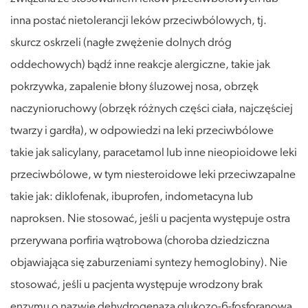
inna postać nietolerancji leków przeciwbólowych, tj.
skurcz oskrzeli (nagłe zwężenie dolnych dróg
oddechowych) bądź inne reakcje alergiczne, takie jak
pokrzywka, zapalenie błony śluzowej nosa, obrzęk
naczynioruchowy (obrzęk różnych części ciała, najczęściej
twarzy i gardła), w odpowiedzi na leki przeciwbólowe
takie jak salicylany, paracetamol lub inne nieopioidowe leki
przeciwbólowe, w tym niesteroidowe leki przeciwzapalne
takie jak: diklofenak, ibuprofen, indometacyna lub
naproksen. Nie stosować, jeśli u pacjenta występuje ostra
przerywana porfiria wątrobowa (choroba dziedziczna
objawiająca się zaburzeniami syntezy hemoglobiny). Nie
stosować, jeśli u pacjenta występuje wrodzony brak
enzymu o nazwie dehydrogenaza glukozo-6-fosforanowa.