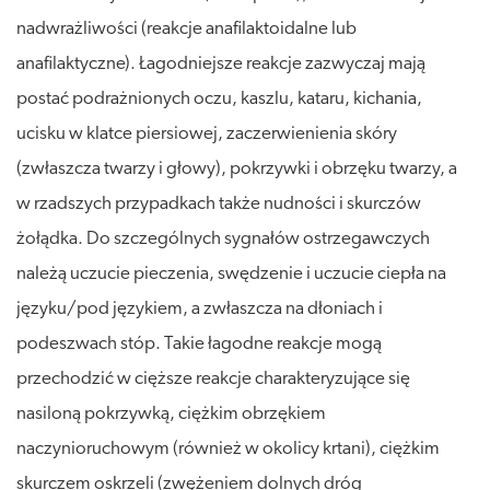
nadwrażliwości (reakcje anafilaktoidalne lub
anafilaktyczne). Łagodniejsze reakcje zazwyczaj mają
postać podrażnionych oczu, kaszlu, kataru, kichania,
ucisku w klatce piersiowej, zaczerwienienia skóry
(zwłaszcza twarzy i głowy), pokrzywki i obrzęku twarzy, a
w rzadszych przypadkach także nudności i skurczów
żołądka. Do szczególnych sygnałów ostrzegawczych
należą uczucie pieczenia, swędzenie i uczucie ciepła na
języku/pod językiem, a zwłaszcza na dłoniach i
podeszwach stóp. Takie łagodne reakcje mogą
przechodzić w cięższe reakcje charakteryzujące się
nasiloną pokrzywką, ciężkim obrzękiem
naczynioruchowym (również w okolicy krtani), ciężkim
skurczem oskrzeli (zwężeniem dolnych dróg