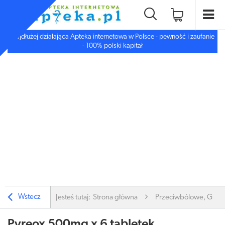
Najdłużej działająca Apteka internetowa w Polsce - pewność i zaufanie
- 100% polski kapitał
Wstecz
Jesteś tutaj:
Strona główna
Przeciwbólowe, Gorą
Pyreox 500mg x 6 tabletek