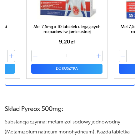
ających
Mel 7,5mg x 30 tabletek ulegających
ASPIRIN C
ej
rozpadowi w jamie ustnej
23,13 zł
DO KOSZYKA
Skład Pyreox 500mg:
Substancja czynna: metamizol sodowy jednowodny
(Metamizolum natricum monohydricum). Każda tabletka