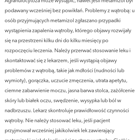
Agranulocytoza może wystąpić, nawet jeśli metamizol był
podawany wcześniej bez powikłań. Problemy z wątrobą: u
osób przyjmujących metamizol zgłaszano przypadki
wystąpienia zapalenia wątroby, którego objawy rozwijały
się na przestrzeni kilku dni do kilku miesięcy po
rozpoczęciu leczenia. Należy przerwać stosowanie leku i
skontaktować się z lekarzem, jeśli wystąpią objawy
problemów z wątrobą, takie jak mdłości (nudności lub
wymioty), gorączka, uczucie zmęczenia, utrata apetytu,
ciemne zabarwienie moczu, jasna barwa stolca, zażółcenie
skóry lub białek oczu, swędzenie, wysypka lub ból w
nadbrzuszu. Lekarz skontroluje prawidłowość czynności
wątroby. Nie należy stosować leku, jeśli pacjent
przyjmował wcześniej jakikolwiek lek zawierający