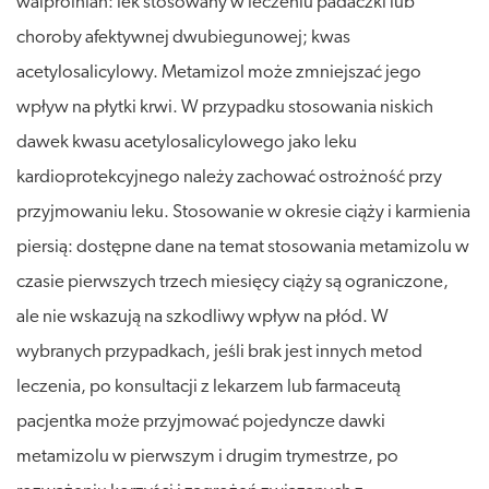
walproinian: lek stosowany w leczeniu padaczki lub
choroby afektywnej dwubiegunowej; kwas
acetylosalicylowy. Metamizol może zmniejszać jego
wpływ na płytki krwi. W przypadku stosowania niskich
dawek kwasu acetylosalicylowego jako leku
kardioprotekcyjnego należy zachować ostrożność przy
przyjmowaniu leku. Stosowanie w okresie ciąży i karmienia
piersią: dostępne dane na temat stosowania metamizolu w
czasie pierwszych trzech miesięcy ciąży są ograniczone,
ale nie wskazują na szkodliwy wpływ na płód. W
wybranych przypadkach, jeśli brak jest innych metod
leczenia, po konsultacji z lekarzem lub farmaceutą
pacjentka może przyjmować pojedyncze dawki
metamizolu w pierwszym i drugim trymestrze, po