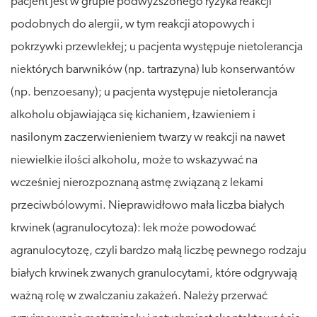
pacjent jest w grupie podwyższonego ryzyka reakcji
podobnych do alergii, w tym reakcji atopowych i
pokrzywki przewlekłej; u pacjenta występuje nietolerancja
niektórych barwników (np. tartrazyna) lub konserwantów
(np. benzoesany); u pacjenta występuje nietolerancja
alkoholu objawiająca się kichaniem, łzawieniem i
nasilonym zaczerwienieniem twarzy w reakcji na nawet
niewielkie ilości alkoholu, może to wskazywać na
wcześniej nierozpoznaną astmę związaną z lekami
przeciwbólowymi. Nieprawidłowo mała liczba białych
krwinek (agranulocytoza): lek może powodować
agranulocytozę, czyli bardzo małą liczbę pewnego rodzaju
białych krwinek zwanych granulocytami, które odgrywają
ważną rolę w zwalczaniu zakażeń. Należy przerwać