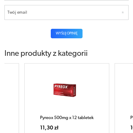
Twój email
WYŚLIJ OPINIĘ
Inne produkty z kategorii
ek
Pyreox 500mg x 10 tabletek
P
10,75 zł
1