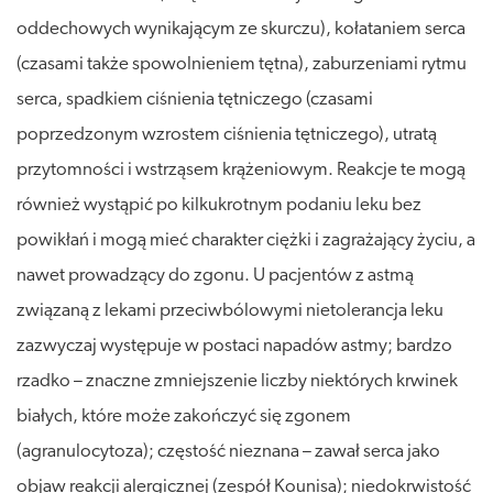
oddechowych wynikającym ze skurczu), kołataniem serca
(czasami także spowolnieniem tętna), zaburzeniami rytmu
serca, spadkiem ciśnienia tętniczego (czasami
poprzedzonym wzrostem ciśnienia tętniczego), utratą
przytomności i wstrząsem krążeniowym. Reakcje te mogą
również wystąpić po kilkukrotnym podaniu leku bez
powikłań i mogą mieć charakter ciężki i zagrażający życiu, a
nawet prowadzący do zgonu. U pacjentów z astmą
związaną z lekami przeciwbólowymi nietolerancja leku
zazwyczaj występuje w postaci napadów astmy; bardzo
rzadko – znaczne zmniejszenie liczby niektórych krwinek
białych, które może zakończyć się zgonem
(agranulocytoza); częstość nieznana – zawał serca jako
objaw reakcji alergicznej (zespół Kounisa); niedokrwistość