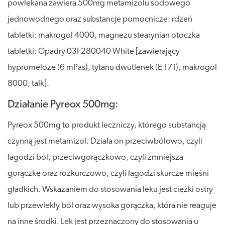
powlekana zawiera 500mg metamizolu sodowego
jednowodnego oraz substancje pomocnicze: rdzeń
tabletki: makrogol 4000, magnezu stearynian otoczka
tabletki: Opadry 03F280040 White [zawierający
hypromelozę (6 mPas), tytanu dwutlenek (E 171), makrogol
8000, talk].
Działanie Pyreox 500mg:
Pyreox 500mg to produkt leczniczy, którego substancją
czynną jest metamizol. Działa on przeciwbólowo, czyli
łagodzi ból, przeciwgorączkowo, czyli zmniejsza
gorączkę oraz rozkurczowo, czyli łagodzi skurcze mięśni
gładkich. Wskazaniem do stosowania leku jest ciężki ostry
lub przewlekły ból oraz wysoka gorączka, która nie reaguje
na inne środki. Lek jest przeznaczony do stosowania u