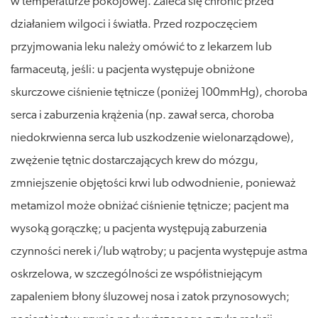
w temperaturze pokojowej. Zaleca się chronić przed
działaniem wilgoci i światła. Przed rozpoczęciem
przyjmowania leku należy omówić to z lekarzem lub
farmaceutą, jeśli: u pacjenta występuje obniżone
skurczowe ciśnienie tętnicze (poniżej 100mmHg), choroba
serca i zaburzenia krążenia (np. zawał serca, choroba
niedokrwienna serca lub uszkodzenie wielonarządowe),
zwężenie tętnic dostarczających krew do mózgu,
zmniejszenie objętości krwi lub odwodnienie, ponieważ
metamizol może obniżać ciśnienie tętnicze; pacjent ma
wysoką gorączkę; u pacjenta występują zaburzenia
czynności nerek i/lub wątroby; u pacjenta występuje astma
oskrzelowa, w szczególności ze współistniejącym
zapaleniem błony śluzowej nosa i zatok przynosowych;