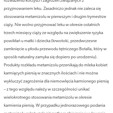
rozważeniu korzyści i zagrożeń związanych z
przyjmowaniem leku. Zasadniczo jednak nie zaleca się
stosowania metamizolu w pierwszym i drugim trymestrze
ciąży. Nie wolno przyjmować leku w okresie ostatnich
trzech miesięcy ciąży ze względu na zwiększenie ryzyka
powikłań u matki i dziecka (krwotoki, przedwczesne
zamknięcie u płodu przewodu tętniczego Botalla, który w
sposób naturalny zamyka się dopiero po urodzeniu).
Produkty rozkładu metamizolu przenikają do mleka kobiet
karmiących piersią w znacznych ilościach i nie można
wykluczyć zagrożenia dla niemowlęcia karmionego piersią
– z tego względu należy w szczególności unikać
wielokrotnego stosowania metamizolu w okresie
karmienia piersią. W przypadku jednorazowego podania