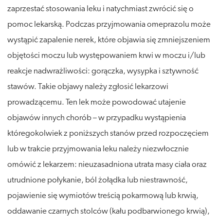
zaprzestać stosowania leku i natychmiast zwrócić się o
pomoc lekarską. Podczas przyjmowania omeprazolu może
wystąpić zapalenie nerek, które objawia się zmniejszeniem
objętości moczu lub występowaniem krwi w moczu i/lub
reakcje nadwrażliwości: gorączka, wysypka i sztywność
stawów. Takie objawy należy zgłosić lekarzowi
prowadzącemu. Ten lek może powodować utajenie
objawów innych chorób – w przypadku wystąpienia
któregokolwiek z poniższych stanów przed rozpoczęciem
lub w trakcie przyjmowania leku należy niezwłocznie
omówić z lekarzem: nieuzasadniona utrata masy ciała oraz
utrudnione połykanie, ból żołądka lub niestrawność,
pojawienie się wymiotów treścią pokarmową lub krwią,
oddawanie czarnych stolców (kału podbarwionego krwią),