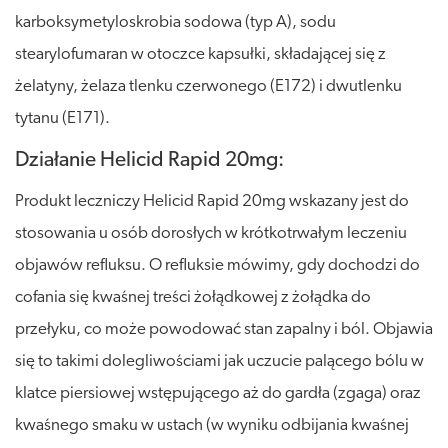
karboksymetyloskrobia sodowa (typ A), sodu
stearylofumaran w otoczce kapsułki, składającej się z
żelatyny, żelaza tlenku czerwonego (E172) i dwutlenku
tytanu (E171).
Działanie Helicid Rapid 20mg:
Produkt leczniczy Helicid Rapid 20mg wskazany jest do
stosowania u osób dorosłych w krótkotrwałym leczeniu
objawów refluksu. O refluksie mówimy, gdy dochodzi do
cofania się kwaśnej treści żołądkowej z żołądka do
przełyku, co może powodować stan zapalny i ból. Objawia
się to takimi dolegliwościami jak uczucie palącego bólu w
klatce piersiowej wstępującego aż do gardła (zgaga) oraz
kwaśnego smaku w ustach (w wyniku odbijania kwaśnej