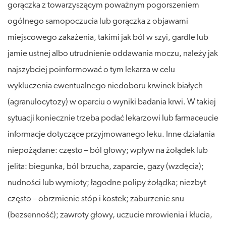
gorączka z towarzyszącym poważnym pogorszeniem
ogólnego samopoczucia lub gorączka z objawami
miejscowego zakażenia, takimi jak ból w szyi, gardle lub
jamie ustnej albo utrudnienie oddawania moczu, należy jak
najszybciej poinformować o tym lekarza w celu
wykluczenia ewentualnego niedoboru krwinek białych
(agranulocytozy) w oparciu o wyniki badania krwi. W takiej
sytuacji koniecznie trzeba podać lekarzowi lub farmaceucie
informacje dotyczące przyjmowanego leku. Inne działania
niepożądane: często – ból głowy; wpływ na żołądek lub
jelita: biegunka, ból brzucha, zaparcie, gazy (wzdęcia);
nudności lub wymioty; łagodne polipy żołądka; niezbyt
często – obrzmienie stóp i kostek; zaburzenie snu
(bezsenność); zawroty głowy, uczucie mrowienia i kłucia,