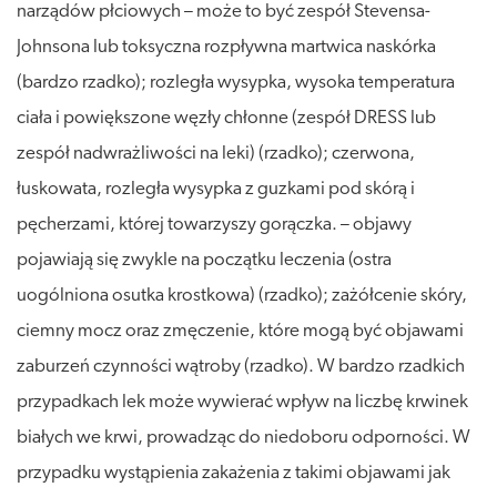
narządów płciowych – może to być zespół Stevensa-
Johnsona lub toksyczna rozpływna martwica naskórka
(bardzo rzadko); rozległa wysypka, wysoka temperatura
ciała i powiększone węzły chłonne (zespół DRESS lub
zespół nadwrażliwości na leki) (rzadko); czerwona,
łuskowata, rozległa wysypka z guzkami pod skórą i
pęcherzami, której towarzyszy gorączka. – objawy
pojawiają się zwykle na początku leczenia (ostra
uogólniona osutka krostkowa) (rzadko); zażółcenie skóry,
ciemny mocz oraz zmęczenie, które mogą być objawami
zaburzeń czynności wątroby (rzadko). W bardzo rzadkich
przypadkach lek może wywierać wpływ na liczbę krwinek
białych we krwi, prowadząc do niedoboru odporności. W
przypadku wystąpienia zakażenia z takimi objawami jak