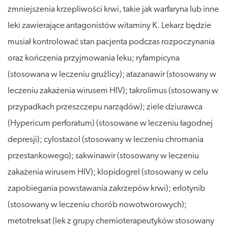
zmniejszenia krzepliwości krwi, takie jak warfaryna lub inne
leki zawierające antagonistów witaminy K. Lekarz będzie
musiał kontrolować stan pacjenta podczas rozpoczynania
oraz kończenia przyjmowania leku; ryfampicyna
(stosowana w leczeniu gruźlicy); atazanawir (stosowany w
leczeniu zakażenia wirusem HIV); takrolimus (stosowany w
przypadkach przeszczepu narządów); ziele dziurawca
(Hypericum perforatum) (stosowane w leczeniu łagodnej
depresji); cylostazol (stosowany w leczeniu chromania
przestankowego); sakwinawir (stosowany w leczeniu
zakażenia wirusem HIV); klopidogrel (stosowany w celu
zapobiegania powstawania zakrzepów krwi); erlotynib
(stosowany w leczeniu chorób nowotworowych);
metotreksat (lek z grupy chemioterapeutyków stosowany