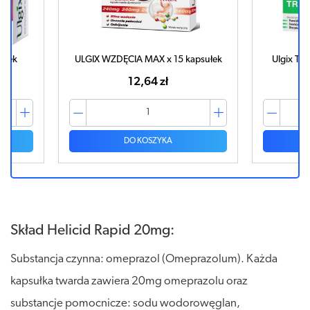
psułek
Ulgix Trawienie Plus x 30 kapsułek
ULGIX WZ
19,35 zł
DO KOSZYKA
Skład Helicid Rapid 20mg:
Substancja czynna: omeprazol (Omeprazolum). Każda
kapsułka twarda zawiera 20mg omeprazolu oraz
substancje pomocnicze: sodu wodorowęglan,