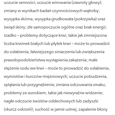
uczucie senności; uczucie wirowania (zawroty głowy);
zmiany w wynikach badań czynnościowych wątroby;
wysypka skórna, wysypka grudkowata (pokrzywka) oraz
świąd skóry; złe samopoczucie ogólne oraz brak energii;
rzadko – problemy dotyczące krwi, takie jak zmniejszona
liczba krwinek białych lub płytek krwi – może to prowadzić
do osłabienia, łatwiejszego siniaczenia lub zwiększenia
prawdopodobieństwa wystąpienia zakażenia; małe
stężenie sodu we krwi – może to prowadzić do osłabienia,
wymiotów i kurczów mięśniowych; uczucie pobudzenia,
splątania lub przygnębienia; zmiana odczuwania smaku;
problemy ze wzrokiem, takie jak niewyraźne widzenie;
nagłe odczucie świstów oddechowych lub zadyszki
(skurcz oskrzeli); suchość w jamie ustnej; zapalenie błony