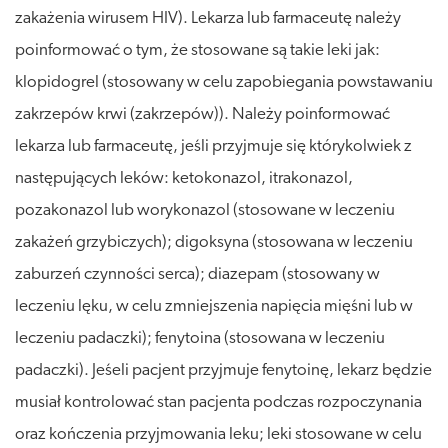
zakażenia wirusem HIV). Lekarza lub farmaceutę należy
poinformować o tym, że stosowane są takie leki jak:
klopidogrel (stosowany w celu zapobiegania powstawaniu
zakrzepów krwi (zakrzepów)). Należy poinformować
lekarza lub farmaceutę, jeśli przyjmuje się którykolwiek z
następujących leków: ketokonazol, itrakonazol,
pozakonazol lub worykonazol (stosowane w leczeniu
zakażeń grzybiczych); digoksyna (stosowana w leczeniu
zaburzeń czynności serca); diazepam (stosowany w
leczeniu lęku, w celu zmniejszenia napięcia mięśni lub w
leczeniu padaczki); fenytoina (stosowana w leczeniu
padaczki). Jeśeli pacjent przyjmuje fenytoinę, lekarz będzie
musiał kontrolować stan pacjenta podczas rozpoczynania
oraz kończenia przyjmowania leku; leki stosowane w celu