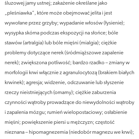
śluzowej jamy ustnej; zakażenie określane jako
„pleśniawka”, które może obejmować jelita i jest
wywołane przez grzyby; wypadanie włosów (łysienie);
wysypka skórna podczas ekspozycji na słońce; bóle
stawów (artralgia) lub bóle mięśni (mialgia); ciężkie
problemy dotyczące nerek (śródmiąższowe zapalenie
nerek); zwiększona potliwość; bardzo rzadko – zmiany w
morfologii krwi włącznie z agranulocytozą (brakiem białych
krwinek); agresja; widzenie, odczuwanie lub słyszenie
rzeczy nieistniejących (omamy); ciężkie zaburzenia
czynności wątroby prowadzące do niewydolności wątroby
i zapalenia mózgu; rumień wielopostaciowy; osłabienie
mięśni; powiększenie piersi u mężczyzn; częstość
nieznana – hipomagnezemia (niedobór magnezu we krwi);