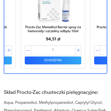
eczki
Procto-Zac Memethol Barrier spray na
Procto-Gl
hemoroidy i szczeliny odbytu 10ml
94,51 zł
DO KOSZYKA
Skład Procto-Zac chusteczki pielęgnacyjne:
Aqua, Propanediol, Methylpropanediol, Caprylyl Glycol,
Phenylpropanol, Panthenol, Allantoin, Quercus Suber Bark