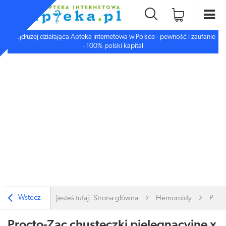
Najdłużej działająca Apteka internetowa w Polsce - pewność i zaufanie
- 100% polski kapitał
Wstecz
Jesteś tutaj:
Strona główna
Hemoroidy
Pozos
Procto-Zac chusteczki pielęgnacyjne x