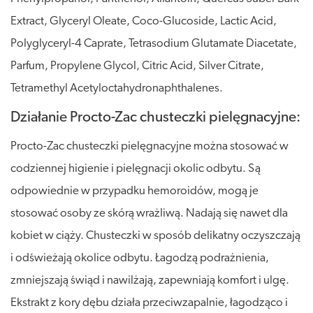
Extract, Glyceryl Oleate, Coco-Glucoside, Lactic Acid,
Polyglyceryl-4 Caprate, Tetrasodium Glutamate Diacetate,
Parfum, Propylene Glycol, Citric Acid, Silver Citrate,
Tetramethyl Acetyloctahydronaphthalenes.
Działanie Procto-Zac chusteczki pielęgnacyjne:
Procto-Zac chusteczki pielęgnacyjne można stosować w
codziennej higienie i pielęgnacji okolic odbytu. Są
odpowiednie w przypadku hemoroidów, mogą je
stosować osoby ze skórą wrażliwą. Nadają się nawet dla
kobiet w ciąży. Chusteczki w sposób delikatny oczyszczają
i odświeżają okolice odbytu. Łagodzą podrażnienia,
zmniejszają świąd i nawilżają, zapewniają komfort i ulgę.
Ekstrakt z kory dębu działa przeciwzapalnie, łagodząco i