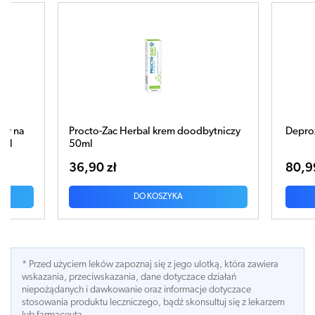
 doodbytniczy
Deprox x 10 czopków doodbytniczych
80,99 zł
A
DO KOSZYKA
* Przed użyciem leków zapoznaj się z jego ulotką, która zawiera
wskazania, przeciwskazania, dane dotyczace działań
niepożądanych i dawkowanie oraz informacje dotyczace
stosowania produktu leczniczego, bądź skonsultuj się z lekarzem