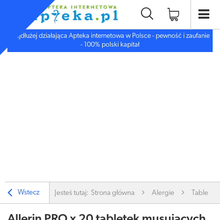
Najdłużej działająca Apteka internetowa w Polsce - pewność i zaufanie
- 100% polski kapitał
Wstecz
Jesteś tutaj:
Strona główna
Alergie
Tabletki 
Allerin PRO x 20 tabletek musujących