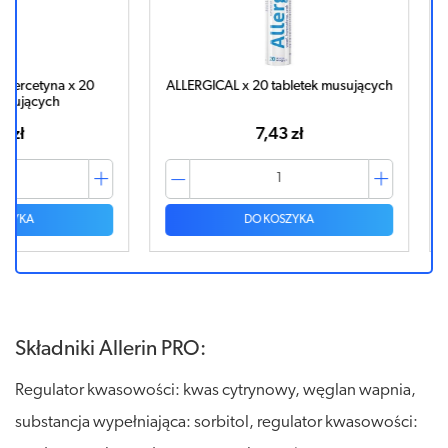
 x 20
ALLERGICAL x 20 tabletek musujących
CALCIU
ta
7,43 zł
DO KOSZYKA
Składniki Allerin PRO:
Regulator kwasowości: kwas cytrynowy, węglan wapnia,
substancja wypełniająca: sorbitol, regulator kwasowości: