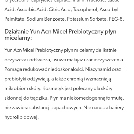
Glycereth-7 Caprylate/Caprate, Inulin, Fructose, Lactic
Acid, Ascorbic Acid, Citric Acid, Tocopherol, Ascorbyl
Palmitate, Sodium Benzoate, Potassium Sorbate, PEG-8.
Działanie Yun Acn Micel Prebiotyczny płyn
micelarny:
Yun Acn Micel Prebiotyczny płyn micelarny delikatnie
oczyszcza i odświeża, usuwa makijaż i zanieczyszczenia.
Pomaga redukować niedoskonałości. Niacynamid oraz
prebiotyki odżywiają, a także chronią i wzmacniają
mikrobiom skóry. Kosmetyk jest polecany dla skóry
skłonnej do trądziku. Płyn ma niekomedogenną formułę,
nie zawiera substancji zapachowych. Nie narusza bariery
hydrolipidowej.