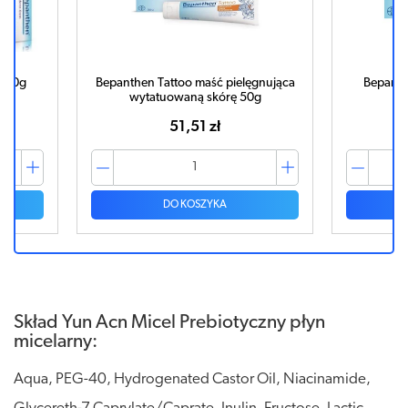
m 20g
Bepanthen Tattoo maść pielęgnująca
Bepanth
wytatuowaną skórę 50g
51,51 zł
DO KOSZYKA
Skład Yun Acn Micel Prebiotyczny płyn
micelarny:
Aqua, PEG-40, Hydrogenated Castor Oil, Niacinamide,