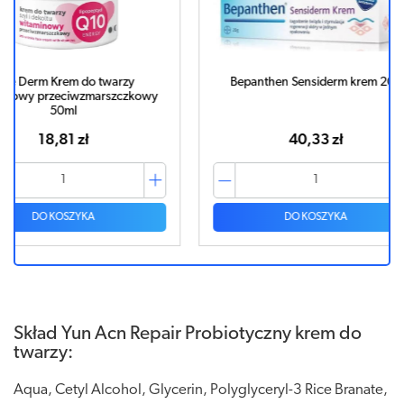
zy
Bepanthen Sensiderm krem 20g
Bepanth
czkowy
40,33 zł
DO KOSZYKA
Skład Yun Acn Repair Probiotyczny krem do
twarzy:
Aqua, Cetyl Alcohol, Glycerin, Polyglyceryl-3 Rice Branate,