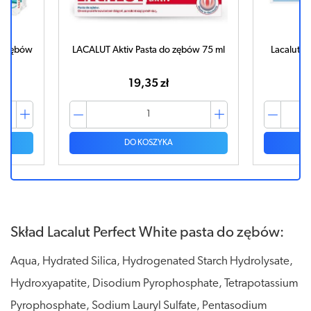
do zębów
LACALUT Aktiv Pasta do zębów 75 ml
Lacalut M
19,35 zł
DO KOSZYKA
Skład Lacalut Perfect White pasta do zębów:
Aqua, Hydrated Silica, Hydrogenated Starch Hydrolysate,
Hydroxyapatite, Disodium Pyrophosphate, Tetrapotassium
Pyrophosphate, Sodium Lauryl Sulfate, Pentasodium