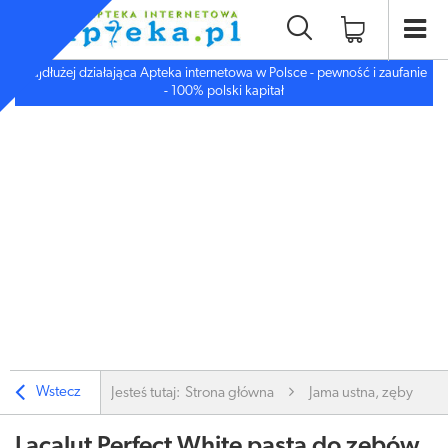
Najdłużej działająca Apteka internetowa w Polsce - pewność i zaufanie
- 100% polski kapitał
Wstecz
Jesteś tutaj:
Strona główna
Jama ustna, zęby
Lacalut Perfect White pasta do zębów