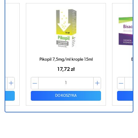
tek
Pikopil 7,5mg/ml krople 15ml
Bis
17,72 zł
DO KOSZYKA